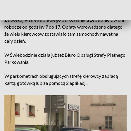
obszarze strefy mogą wykupić abonamenty.
Za postój w strefie płatnego parkowania trzeba płacić w dni
robocze od godziny 7 do 17. Opłaty wprowadzono dlatego,
że wielu kierowców zostawiało tam samochody nawet na
cały dzień.
W Świebodzinie działa już też Biuro Obsługi Strefy Płatnego
Parkowania.
W parkometrach obsługujących strefę kierowcy zapłacą
kartą, gotówką lub za pomocą 2 aplikacji.