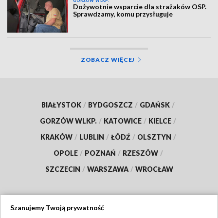
GORZÓW WLKP.
Dożywotnie wsparcie dla strażaków OSP.
Sprawdzamy, komu przysługuje
ZOBACZ WIĘCEJ
BIAŁYSTOK
/
BYDGOSZCZ
/
GDAŃSK
/
GORZÓW WLKP.
/
KATOWICE
/
KIELCE
/
KRAKÓW
/
LUBLIN
/
ŁÓDŹ
/
OLSZTYN
/
OPOLE
/
POZNAŃ
/
RZESZÓW
/
SZCZECIN
/
WARSZAWA
/
WROCŁAW
Szanujemy Twoją prywatność
Dołącz do nas: