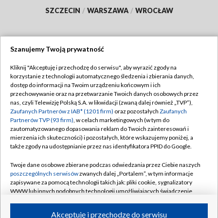
SZCZECIN
/
WARSZAWA
/
WROCŁAW
Szanujemy Twoją prywatność
Dołącz do nas:
Kliknij "Akceptuję i przechodzę do serwisu", aby wyrazić zgody na
korzystanie z technologii automatycznego śledzenia i zbierania danych,
TVP
dostęp do informacji na Twoim urządzeniu końcowym i ich
Abonament TVP
przechowywanie oraz na przetwarzanie Twoich danych osobowych przez
Regulamin TVP
nas, czyli Telewizję Polską S.A. w likwidacji (zwaną dalej również „TVP”),
Emisja w TVP
Polityka prywatności
Zaufanych Partnerów z IAB* (1201 firm)
oraz pozostałych
Zaufanych
Partnerów TVP (93 firm)
, w celach marketingowych (w tym do
Centrum informacji TVP
Moje zgody
zautomatyzowanego dopasowania reklam do Twoich zainteresowań i
mierzenia ich skuteczności) i pozostałych, które wskazujemy poniżej, a
Naziemna Telewizja Cyfrowa
Pomoc
także zgody na udostępnianie przez nas identyfikatora PPID do Google.
Sklep TVP
Biuro reklamy
Twoje dane osobowe zbierane podczas odwiedzania przez Ciebie naszych
Rada Programowa
Kontakt
poszczególnych serwisów
zwanych dalej „Portalem”, w tym informacje
zapisywane za pomocą technologii takich jak: pliki cookie, sygnalizatory
System NOS
WWW lub innych podobnych technologii umożliwiających świadczenie
dopasowanych i bezpiecznych usług, personalizację treści oraz reklam,
Informacje o nadawcy
Kanały
udostępnianie funkcji mediów społecznościowych oraz analizowanie
Akceptuję i przechodzę do serwisu
ruchu w Internecie.