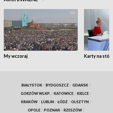
My wczoraj
Karty na stół:
BIAŁYSTOK
/
BYDGOSZCZ
/
GDAŃSK
/
GORZÓW WLKP.
/
KATOWICE
/
KIELCE
/
KRAKÓW
/
LUBLIN
/
ŁÓDŹ
/
OLSZTYN
/
OPOLE
/
POZNAŃ
/
RZESZÓW
/