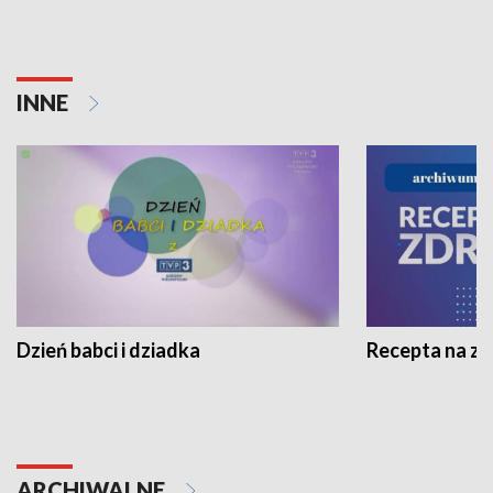
INNE
Dzień babci i dziadka
Recepta na z
ARCHIWALNE