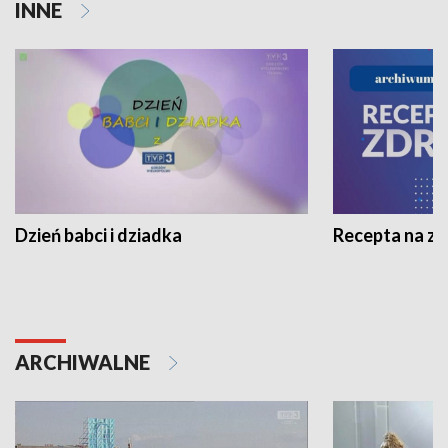
INNE
Dzień babci i dziadka
Recepta na z
ARCHIWALNE