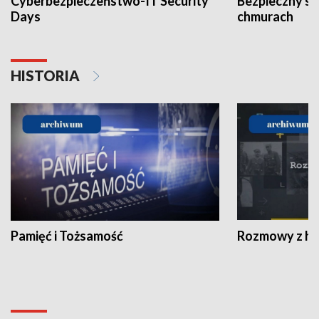
Cyberbezpieczeństwo-IT Security
Bezpieczny s
Days
chmurach
HISTORIA
Pamięć i Tożsamość
Rozmowy z his