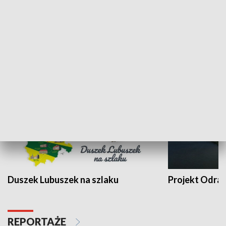
Kalejdoskop
Sołtys na med
WYPOCZYNEK I REKREACJA
Duszek Lubuszek na szlaku
Projekt Odra
REPORTAŻE