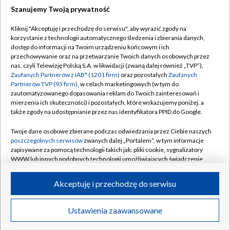
Szanujemy Twoją prywatność
Dołącz do nas:
Kliknij "Akceptuję i przechodzę do serwisu", aby wyrazić zgody na
korzystanie z technologii automatycznego śledzenia i zbierania danych,
TVP
dostęp do informacji na Twoim urządzeniu końcowym i ich
Abonament TVP
przechowywanie oraz na przetwarzanie Twoich danych osobowych przez
Regulamin TVP
nas, czyli Telewizję Polską S.A. w likwidacji (zwaną dalej również „TVP”),
Emisja w TVP
Polityka prywatności
Zaufanych Partnerów z IAB* (1201 firm)
oraz pozostałych
Zaufanych
Partnerów TVP (93 firm)
, w celach marketingowych (w tym do
Centrum informacji TVP
Moje zgody
zautomatyzowanego dopasowania reklam do Twoich zainteresowań i
mierzenia ich skuteczności) i pozostałych, które wskazujemy poniżej, a
Naziemna Telewizja Cyfrowa
Pomoc
także zgody na udostępnianie przez nas identyfikatora PPID do Google.
Sklep TVP
Biuro reklamy
Twoje dane osobowe zbierane podczas odwiedzania przez Ciebie naszych
Rada Programowa
Kontakt
poszczególnych serwisów
zwanych dalej „Portalem”, w tym informacje
zapisywane za pomocą technologii takich jak: pliki cookie, sygnalizatory
System NOS
WWW lub innych podobnych technologii umożliwiających świadczenie
dopasowanych i bezpiecznych usług, personalizację treści oraz reklam,
Informacje o nadawcy
Kanały
udostępnianie funkcji mediów społecznościowych oraz analizowanie
Akceptuję i przechodzę do serwisu
ruchu w Internecie.
Program dla prasy
©2026 Telewizja Polska S.A. w likwidacji
Biuro Reklamy
Twoje dane osobowe zbierane podczas odwiedzania przez Ciebie
Ustawienia zaawansowane
poszczególnych serwisów
na Portalu, takie jak adresy IP, identyfikatory
Ogłoszenie przetargowe
Twoich urządzeń końcowych i identyfikatory plików cookie, informacje o