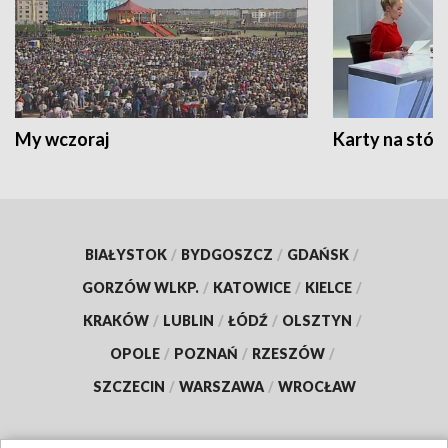
My wczoraj
Karty na stół:
BIAŁYSTOK
/
BYDGOSZCZ
/
GDAŃSK
/
GORZÓW WLKP.
/
KATOWICE
/
KIELCE
/
KRAKÓW
/
LUBLIN
/
ŁÓDŹ
/
OLSZTYN
/
OPOLE
/
POZNAŃ
/
RZESZÓW
/
SZCZECIN
/
WARSZAWA
/
WROCŁAW