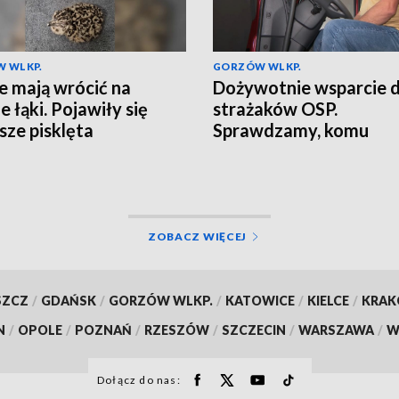
 WLKP.
GORZÓW WLKP.
e mają wrócić na
Dożywotnie wsparcie d
e łąki. Pojawiły się
strażaków OSP.
sze pisklęta
Sprawdzamy, komu
przysługuje
ZOBACZ WIĘCEJ
SZCZ
/
GDAŃSK
/
GORZÓW WLKP.
/
KATOWICE
/
KIELCE
/
KRA
N
/
OPOLE
/
POZNAŃ
/
RZESZÓW
/
SZCZECIN
/
WARSZAWA
/
W
Dołącz do nas: