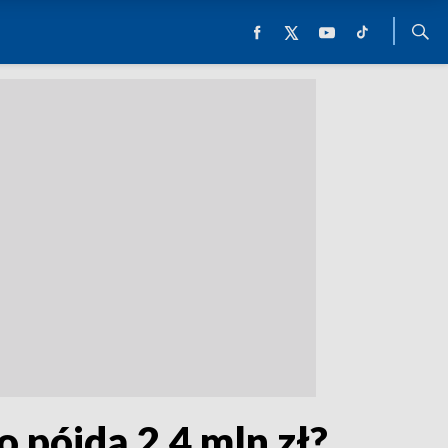
o pójdą 2,4 mln zł?