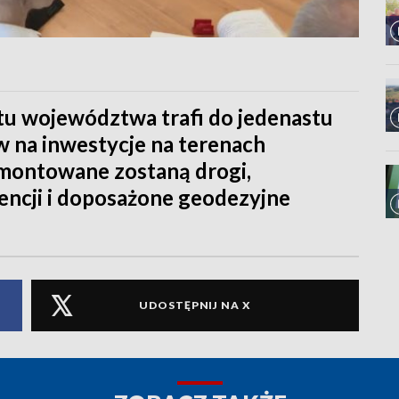
etu województwa trafi do jedenastu
w na inwestycje na terenach
emontowane zostaną drogi,
ncji i doposażone geodezyjne
UDOSTĘPNIJ NA X