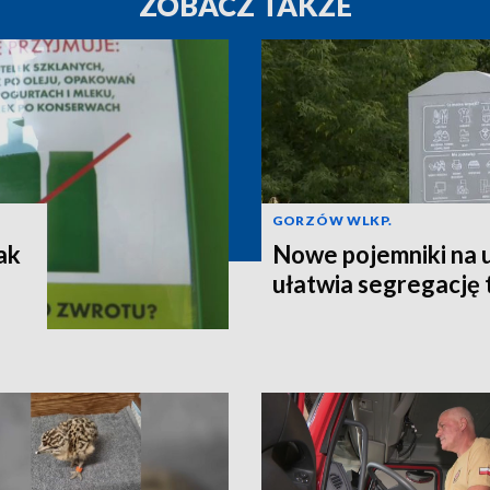
ZOBACZ TAKŻE
GORZÓW WLKP.
ak
Nowe pojemniki na 
ułatwia segregację 