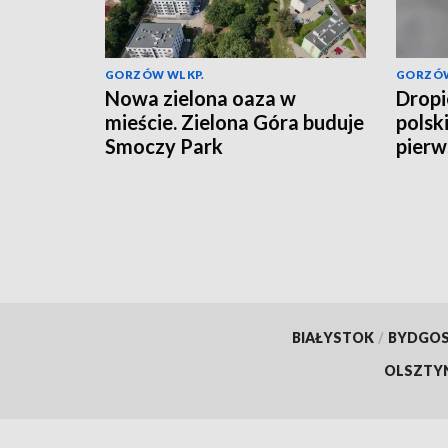
GORZÓW WLKP.
GORZÓW
Nowa zielona oaza w
Dropi
mieście. Zielona Góra buduje
polski
Smoczy Park
pierw
BIAŁYSTOK
/
BYDGO
OLSZTY