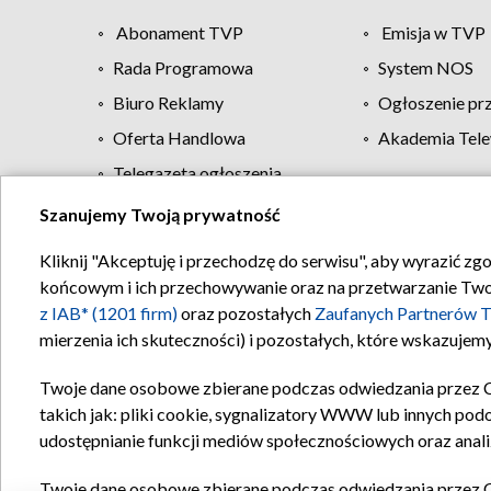
Abonament TVP
Emisja w TVP
Rada Programowa
System NOS
Biuro Reklamy
Ogłoszenie pr
Oferta Handlowa
Akademia Tele
Telegazeta ogłoszenia
Szanujemy Twoją prywatność
Regulamin TVP
Kliknij "Akceptuję i przechodzę do serwisu", aby wyrazić zg
końcowym i ich przechowywanie oraz na przetwarzanie Twoich
z IAB* (1201 firm)
oraz pozostałych
Zaufanych Partnerów T
mierzenia ich skuteczności) i pozostałych, które wskazujemy
Twoje dane osobowe zbierane podczas odwiedzania przez 
takich jak: pliki cookie, sygnalizatory WWW lub innych pod
udostępnianie funkcji mediów społecznościowych oraz anali
Twoje dane osobowe zbierane podczas odwiedzania przez 