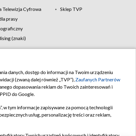
 Telewizja Cyfrowa
Sklep TVP
la prasy
tograficzny
sing (znaki)
klamy
Kontakt
rania danych, dostęp do informacji na Twoim urządzeniu
idacji (zwaną dalej również „TVP”),
Zaufanych Partnerów
anego dopasowania reklam do Twoich zainteresowań i
a PPID do Google.
”, w tym informacje zapisywane za pomocą technologii
zpiecznych usług, personalizację treści oraz reklam,
identyfikatory Twoich urządzeń końcowych i identyfikatory