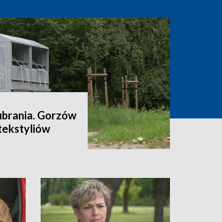
ubrania. Gorzów
tekstyliów