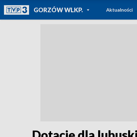
POWRÓT DO
GORZÓW WLKP.
Aktualności
TVP REGIONY
Dotacje dla lubuski