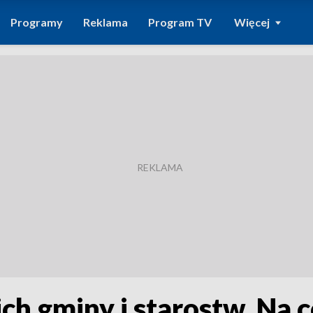
Programy
Reklama
Program TV
Więcej
ch gminy i starostw. Na c