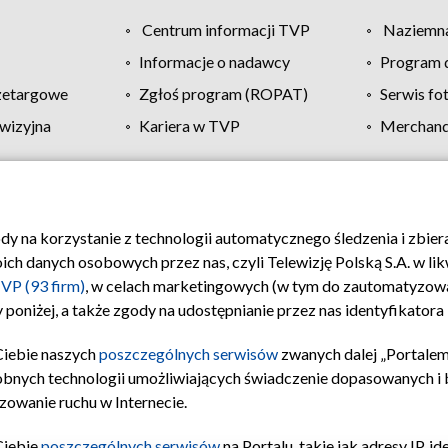
Centrum informacji TVP
Naziemna
Informacje o nadawcy
Program d
zetargowe
Zgłoś program (ROPAT)
Serwis fo
wizyjna
Kariera w TVP
Merchandi
Polityka prywatności
Moje zgody
Pomoc
Biuro re
ody na korzystanie z technologii automatycznego śledzenia i zbie
 danych osobowych przez nas, czyli Telewizję Polską S.A. w likw
VP (93 firm)
, w celach marketingowych (w tym do zautomatyzow
 poniżej, a także zgody na udostępnianie przez nas identyfikator
Ciebie naszych
poszczególnych serwisów
zwanych dalej „Portalem
obnych technologii umożliwiających świadczenie dopasowanych i be
zowanie ruchu w Internecie.
Ciebie
poszczególnych serwisów
na Portalu, takie jak adresy IP, 