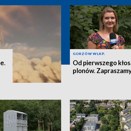
GORZÓW WLKP.
e.
Od pierwszego kłos
plonów. Zapraszamy