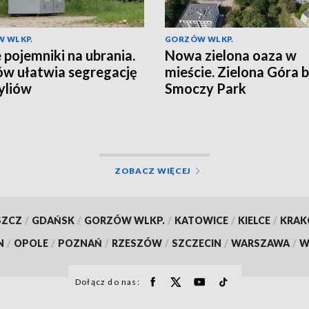
 WLKP.
GORZÓW WLKP.
pojemniki na ubrania.
Nowa zielona oaza w
w ułatwia segregację
mieście. Zielona Góra 
yliów
Smoczy Park
ZOBACZ WIĘCEJ
SZCZ
/
GDAŃSK
/
GORZÓW WLKP.
/
KATOWICE
/
KIELCE
/
KRA
N
/
OPOLE
/
POZNAŃ
/
RZESZÓW
/
SZCZECIN
/
WARSZAWA
/
W
Dołącz do nas: