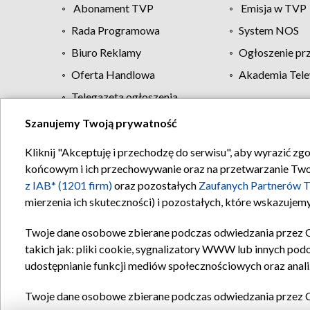
Abonament TVP
Emisja w TVP
Rada Programowa
System NOS
Biuro Reklamy
Ogłoszenie pr
Oferta Handlowa
Akademia Tele
Telegazeta ogłoszenia
Szanujemy Twoją prywatność
Regulamin TVP
Kliknij "Akceptuję i przechodzę do serwisu", aby wyrazić zg
końcowym i ich przechowywanie oraz na przetwarzanie Twoich
z IAB* (1201 firm)
oraz pozostałych
Zaufanych Partnerów T
mierzenia ich skuteczności) i pozostałych, które wskazujemy
Twoje dane osobowe zbierane podczas odwiedzania przez 
takich jak: pliki cookie, sygnalizatory WWW lub innych pod
udostępnianie funkcji mediów społecznościowych oraz anali
Twoje dane osobowe zbierane podczas odwiedzania przez 