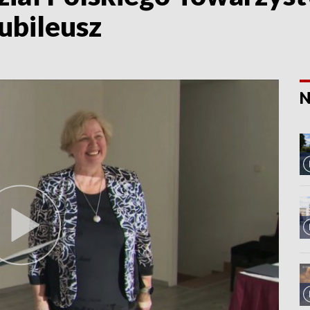
jubileusz
N