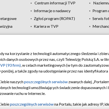
Centrum informacji TVP
Naziemna
Informacje o nadawcy
Program d
zetargowe
Zgłoś program (ROPAT)
Serwis fo
wizyjna
Kariera w TVP
Merchandi
Polityka prywatności
Moje zgody
Pomoc
Biuro re
ody na korzystanie z technologii automatycznego śledzenia i zbie
 danych osobowych przez nas, czyli Telewizję Polską S.A. w likw
VP (93 firm)
, w celach marketingowych (w tym do zautomatyzow
 poniżej, a także zgody na udostępnianie przez nas identyfikator
Ciebie naszych
poszczególnych serwisów
zwanych dalej „Portalem
obnych technologii umożliwiających świadczenie dopasowanych i be
zowanie ruchu w Internecie.
Ciebie
poszczególnych serwisów
na Portalu, takie jak adresy IP, 