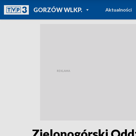
POWRÓT DO
GORZÓW WLKP.
Aktualności
TVP REGIONY
Zielonogórski Odd