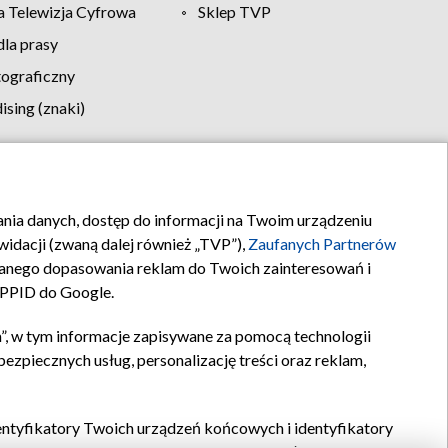
 Telewizja Cyfrowa
Sklep TVP
la prasy
tograficzny
sing (znaki)
klamy
Kontakt
rania danych, dostęp do informacji na Twoim urządzeniu
idacji (zwaną dalej również „TVP”),
Zaufanych Partnerów
anego dopasowania reklam do Twoich zainteresowań i
a PPID do Google.
”, w tym informacje zapisywane za pomocą technologii
zpiecznych usług, personalizację treści oraz reklam,
identyfikatory Twoich urządzeń końcowych i identyfikatory