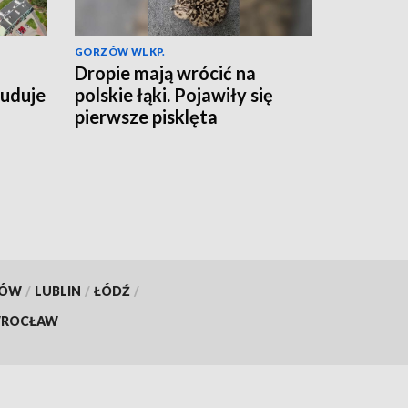
GORZÓW WLKP.
Dropie mają wrócić na
buduje
polskie łąki. Pojawiły się
pierwsze pisklęta
KÓW
/
LUBLIN
/
ŁÓDŹ
/
ROCŁAW