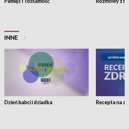
Pamięć i Tożsamość
Rozmowy z his
INNE
Dzień babci i dziadka
Recepta na z