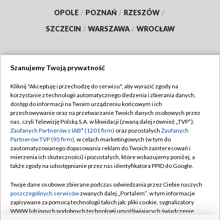
OPOLE
/
POZNAŃ
/
RZESZÓW
/
SZCZECIN
/
WARSZAWA
/
WROCŁAW
Szanujemy Twoją prywatność
Dołącz do nas:
Kliknij "Akceptuję i przechodzę do serwisu", aby wyrazić zgody na
korzystanie z technologii automatycznego śledzenia i zbierania danych,
TVP
dostęp do informacji na Twoim urządzeniu końcowym i ich
Abonament TVP
przechowywanie oraz na przetwarzanie Twoich danych osobowych przez
Regulamin TVP
nas, czyli Telewizję Polską S.A. w likwidacji (zwaną dalej również „TVP”),
Emisja w TVP
Polityka prywatności
Zaufanych Partnerów z IAB* (1201 firm)
oraz pozostałych
Zaufanych
Partnerów TVP (93 firm)
, w celach marketingowych (w tym do
Centrum informacji TVP
Moje zgody
zautomatyzowanego dopasowania reklam do Twoich zainteresowań i
mierzenia ich skuteczności) i pozostałych, które wskazujemy poniżej, a
Naziemna Telewizja Cyfrowa
Pomoc
także zgody na udostępnianie przez nas identyfikatora PPID do Google.
Sklep TVP
Biuro reklamy
Twoje dane osobowe zbierane podczas odwiedzania przez Ciebie naszych
Rada Programowa
Kontakt
poszczególnych serwisów
zwanych dalej „Portalem”, w tym informacje
zapisywane za pomocą technologii takich jak: pliki cookie, sygnalizatory
System NOS
WWW lub innych podobnych technologii umożliwiających świadczenie
dopasowanych i bezpiecznych usług, personalizację treści oraz reklam,