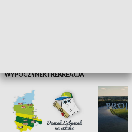
Kalejdoskop
Sołtys na med
WYPOCZYNEK I REKREACJA