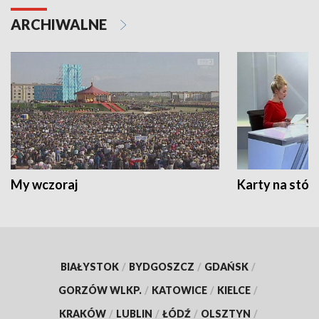
ARCHIWALNE
My wczoraj
Karty na stół:
BIAŁYSTOK
/
BYDGOSZCZ
/
GDAŃSK
/
GORZÓW WLKP.
/
KATOWICE
/
KIELCE
/
KRAKÓW
/
LUBLIN
/
ŁÓDŹ
/
OLSZTYN
/