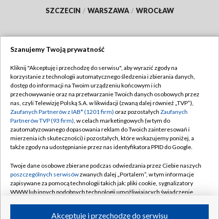
SZCZECIN
/
WARSZAWA
/
WROCŁAW
Szanujemy Twoją prywatność
Dołącz do nas:
Kliknij "Akceptuję i przechodzę do serwisu", aby wyrazić zgody na
korzystanie z technologii automatycznego śledzenia i zbierania danych,
TVP
dostęp do informacji na Twoim urządzeniu końcowym i ich
Abonament TVP
przechowywanie oraz na przetwarzanie Twoich danych osobowych przez
Regulamin TVP
nas, czyli Telewizję Polską S.A. w likwidacji (zwaną dalej również „TVP”),
Emisja w TVP
Polityka prywatności
Zaufanych Partnerów z IAB* (1201 firm)
oraz pozostałych
Zaufanych
Partnerów TVP (93 firm)
, w celach marketingowych (w tym do
Centrum informacji TVP
Moje zgody
zautomatyzowanego dopasowania reklam do Twoich zainteresowań i
mierzenia ich skuteczności) i pozostałych, które wskazujemy poniżej, a
Naziemna Telewizja Cyfrowa
Pomoc
także zgody na udostępnianie przez nas identyfikatora PPID do Google.
Sklep TVP
Biuro reklamy
Twoje dane osobowe zbierane podczas odwiedzania przez Ciebie naszych
Rada Programowa
Kontakt
poszczególnych serwisów
zwanych dalej „Portalem”, w tym informacje
zapisywane za pomocą technologii takich jak: pliki cookie, sygnalizatory
System NOS
WWW lub innych podobnych technologii umożliwiających świadczenie
dopasowanych i bezpiecznych usług, personalizację treści oraz reklam,
Informacje o nadawcy
Kanały
udostępnianie funkcji mediów społecznościowych oraz analizowanie
Akceptuję i przechodzę do serwisu
ruchu w Internecie.