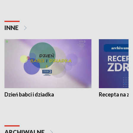
INNE
Dzień babci i dziadka
Recepta na z
ARCHIWALNE