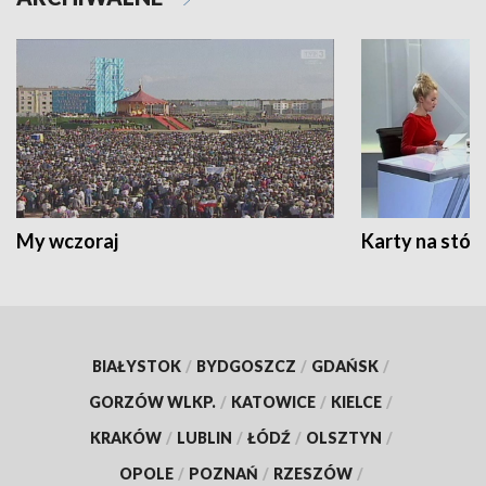
My wczoraj
Karty na stół:
BIAŁYSTOK
/
BYDGOSZCZ
/
GDAŃSK
/
GORZÓW WLKP.
/
KATOWICE
/
KIELCE
/
KRAKÓW
/
LUBLIN
/
ŁÓDŹ
/
OLSZTYN
/
OPOLE
/
POZNAŃ
/
RZESZÓW
/