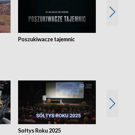
Poszukiwacze tajemnic
Kostrzyn na 
h
Sołtys Roku 2025
20 lat minęł