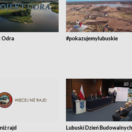
t Odra
#pokazujemylubuskie
niż rajd
Lubuski Dzień Budowalnyc