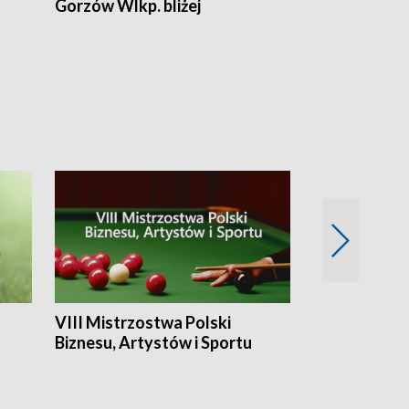
Gorzów Wlkp. bliżej
Lubuskie bliż
VIII Mistrzostwa Polski
Cztery kwar
Biznesu, Artystów i Sportu