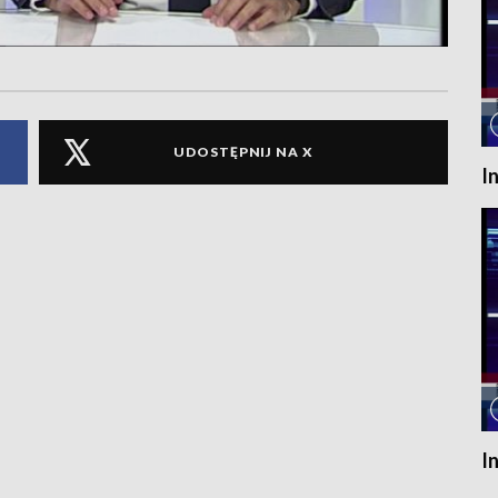
UDOSTĘPNIJ NA X
I
I