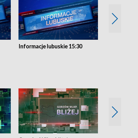
Informacje lubuskie 15:30
Przegląd ty