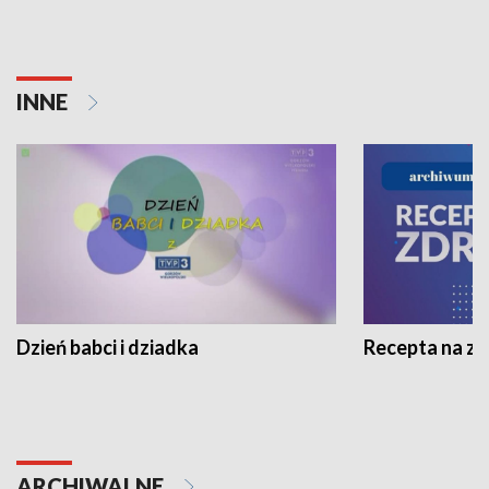
INNE
Dzień babci i dziadka
Recepta na z
ARCHIWALNE