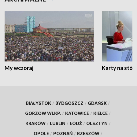
My wczoraj
Karty na stół:
BIAŁYSTOK
/
BYDGOSZCZ
/
GDAŃSK
/
GORZÓW WLKP.
/
KATOWICE
/
KIELCE
/
KRAKÓW
/
LUBLIN
/
ŁÓDŹ
/
OLSZTYN
/
OPOLE
/
POZNAŃ
/
RZESZÓW
/