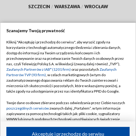
SZCZECIN
/
WARSZAWA
/
WROCŁAW
Szanujemy Twoją prywatność
Dołącz do nas:
Kliknij "Akceptuję i przechodzę do serwisu", aby wyrazić zgody na
korzystanie z technologii automatycznego śledzenia i zbierania danych,
TVP
dostęp do informacji na Twoim urządzeniu końcowym i ich
Abonament TVP
przechowywanie oraz na przetwarzanie Twoich danych osobowych przez
Regulamin TVP
nas, czyli Telewizję Polską S.A. w likwidacji (zwaną dalej również „TVP”),
Emisja w TVP
Polityka prywatności
Zaufanych Partnerów z IAB* (1201 firm)
oraz pozostałych
Zaufanych
Partnerów TVP (93 firm)
, w celach marketingowych (w tym do
Centrum informacji TVP
Moje zgody
zautomatyzowanego dopasowania reklam do Twoich zainteresowań i
mierzenia ich skuteczności) i pozostałych, które wskazujemy poniżej, a
Naziemna Telewizja Cyfrowa
Pomoc
także zgody na udostępnianie przez nas identyfikatora PPID do Google.
Sklep TVP
Biuro reklamy
Twoje dane osobowe zbierane podczas odwiedzania przez Ciebie naszych
Rada Programowa
Kontakt
poszczególnych serwisów
zwanych dalej „Portalem”, w tym informacje
zapisywane za pomocą technologii takich jak: pliki cookie, sygnalizatory
System NOS
WWW lub innych podobnych technologii umożliwiających świadczenie
dopasowanych i bezpiecznych usług, personalizację treści oraz reklam,
Informacje o nadawcy
Kanały
udostępnianie funkcji mediów społecznościowych oraz analizowanie
Akceptuję i przechodzę do serwisu
ruchu w Internecie.