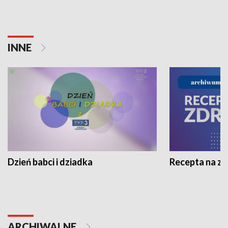
INNE
Dzień babci i dziadka
Recepta na z
ARCHIWALNE