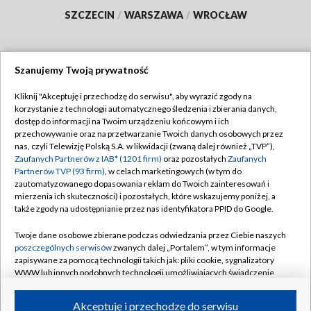
SZCZECIN
/
WARSZAWA
/
WROCŁAW
Szanujemy Twoją prywatność
Dołącz do nas:
Kliknij "Akceptuję i przechodzę do serwisu", aby wyrazić zgody na
korzystanie z technologii automatycznego śledzenia i zbierania danych,
TVP
dostęp do informacji na Twoim urządzeniu końcowym i ich
Abonament TVP
przechowywanie oraz na przetwarzanie Twoich danych osobowych przez
Regulamin TVP
nas, czyli Telewizję Polską S.A. w likwidacji (zwaną dalej również „TVP”),
Emisja w TVP
Polityka prywatności
Zaufanych Partnerów z IAB* (1201 firm)
oraz pozostałych
Zaufanych
Partnerów TVP (93 firm)
, w celach marketingowych (w tym do
Centrum informacji TVP
Moje zgody
zautomatyzowanego dopasowania reklam do Twoich zainteresowań i
mierzenia ich skuteczności) i pozostałych, które wskazujemy poniżej, a
Naziemna Telewizja Cyfrowa
Pomoc
także zgody na udostępnianie przez nas identyfikatora PPID do Google.
Sklep TVP
Biuro reklamy
Twoje dane osobowe zbierane podczas odwiedzania przez Ciebie naszych
Rada Programowa
Kontakt
poszczególnych serwisów
zwanych dalej „Portalem”, w tym informacje
zapisywane za pomocą technologii takich jak: pliki cookie, sygnalizatory
System NOS
WWW lub innych podobnych technologii umożliwiających świadczenie
dopasowanych i bezpiecznych usług, personalizację treści oraz reklam,
Informacje o nadawcy
Kanały
udostępnianie funkcji mediów społecznościowych oraz analizowanie
Akceptuję i przechodzę do serwisu
ruchu w Internecie.