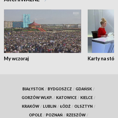
My wczoraj
Karty na stół:
BIAŁYSTOK
/
BYDGOSZCZ
/
GDAŃSK
/
GORZÓW WLKP.
/
KATOWICE
/
KIELCE
/
KRAKÓW
/
LUBLIN
/
ŁÓDŹ
/
OLSZTYN
/
OPOLE
/
POZNAŃ
/
RZESZÓW
/