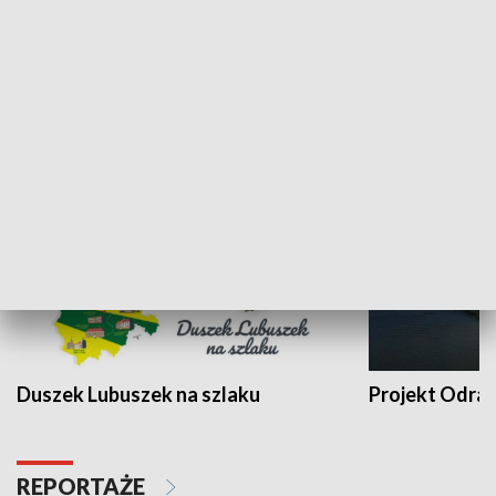
Kalejdoskop
Sołtys na med
WYPOCZYNEK I REKREACJA
Duszek Lubuszek na szlaku
Projekt Odra
REPORTAŻE