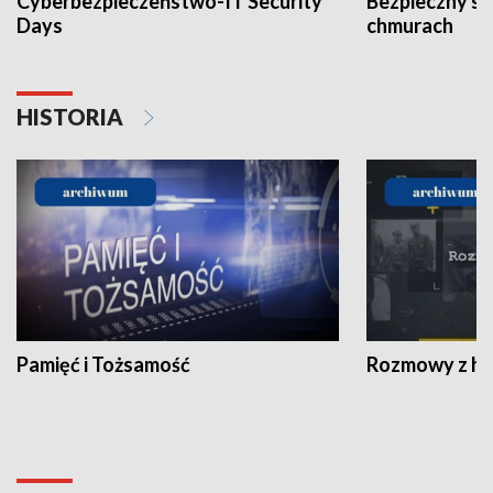
Cyberbezpieczeństwo-IT Security
Bezpieczny s
Days
chmurach
HISTORIA
Pamięć i Tożsamość
Rozmowy z his