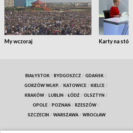
My wczoraj
Karty na stół:
BIAŁYSTOK
/
BYDGOSZCZ
/
GDAŃSK
/
GORZÓW WLKP.
/
KATOWICE
/
KIELCE
/
KRAKÓW
/
LUBLIN
/
ŁÓDŹ
/
OLSZTYN
/
OPOLE
/
POZNAŃ
/
RZESZÓW
/
SZCZECIN
/
WARSZAWA
/
WROCŁAW