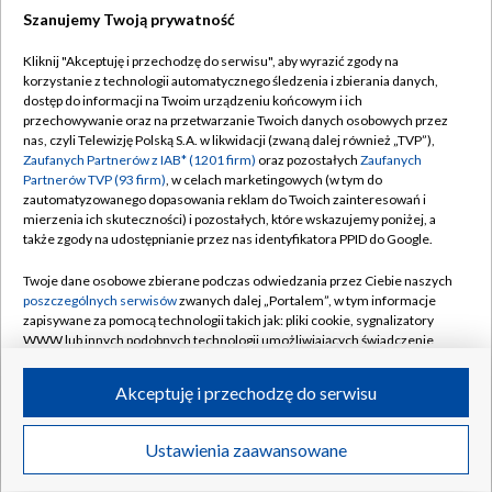
Szanujemy Twoją prywatność
Dołącz do nas:
Kliknij "Akceptuję i przechodzę do serwisu", aby wyrazić zgody na
korzystanie z technologii automatycznego śledzenia i zbierania danych,
TVP
dostęp do informacji na Twoim urządzeniu końcowym i ich
Abonament TVP
przechowywanie oraz na przetwarzanie Twoich danych osobowych przez
Regulamin TVP
nas, czyli Telewizję Polską S.A. w likwidacji (zwaną dalej również „TVP”),
Emisja w TVP
Polityka prywatności
Zaufanych Partnerów z IAB* (1201 firm)
oraz pozostałych
Zaufanych
Partnerów TVP (93 firm)
, w celach marketingowych (w tym do
Centrum informacji TVP
Moje zgody
zautomatyzowanego dopasowania reklam do Twoich zainteresowań i
mierzenia ich skuteczności) i pozostałych, które wskazujemy poniżej, a
Naziemna Telewizja Cyfrowa
Pomoc
także zgody na udostępnianie przez nas identyfikatora PPID do Google.
Sklep TVP
Biuro reklamy
Twoje dane osobowe zbierane podczas odwiedzania przez Ciebie naszych
Rada Programowa
Kontakt
poszczególnych serwisów
zwanych dalej „Portalem”, w tym informacje
zapisywane za pomocą technologii takich jak: pliki cookie, sygnalizatory
System NOS
WWW lub innych podobnych technologii umożliwiających świadczenie
dopasowanych i bezpiecznych usług, personalizację treści oraz reklam,
Informacje o nadawcy
Kanały
udostępnianie funkcji mediów społecznościowych oraz analizowanie
Akceptuję i przechodzę do serwisu
ruchu w Internecie.
Program dla prasy
©2026 Telewizja Polska S.A. w likwidacji
Biuro Reklamy
Twoje dane osobowe zbierane podczas odwiedzania przez Ciebie
Ustawienia zaawansowane
poszczególnych serwisów
na Portalu, takie jak adresy IP, identyfikatory
Ogłoszenie przetargowe
Twoich urządzeń końcowych i identyfikatory plików cookie, informacje o