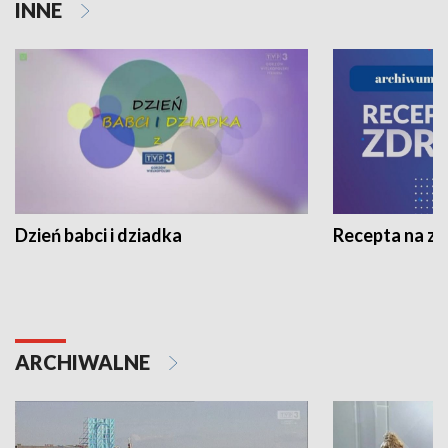
INNE
Dzień babci i dziadka
Recepta na z
ARCHIWALNE