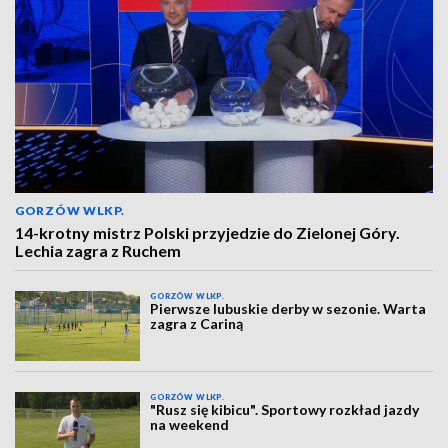
GORZÓW WLKP.
14-krotny mistrz Polski przyjedzie do Zielonej Góry.
Lechia zagra z Ruchem
GORZÓW WLKP.
Pierwsze lubuskie derby w sezonie. Warta
zagra z Cariną
GORZÓW WLKP.
"Rusz się kibicu". Sportowy rozkład jazdy
na weekend