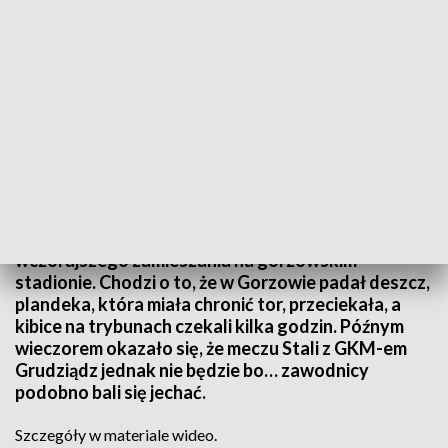
Źródło: Informacje Lubuskie, 29.05.2024
Kibice i eksperci żużlowi próbują ustalić winnego
wczorajszego zamieszania na gorzowskim
stadionie. Chodzi o to, że w Gorzowie padał deszcz,
plandeka, która miała chronić tor, przeciekała, a
kibice na trybunach czekali kilka godzin. Późnym
wieczorem okazało się, że meczu Stali z GKM-em
Grudziądz jednak nie będzie bo… zawodnicy
podobno bali się jechać.
Szczegóły w materiale wideo.