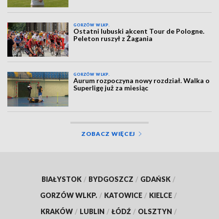
GORZÓW WLKP.
Ostatni lubuski akcent Tour de Pologne.
Peleton ruszył z Żagania
GORZÓW WLKP.
Aurum rozpoczyna nowy rozdział. Walka o
Superligę już za miesiąc
ZOBACZ WIĘCEJ
BIAŁYSTOK
/
BYDGOSZCZ
/
GDAŃSK
/
GORZÓW WLKP.
/
KATOWICE
/
KIELCE
/
KRAKÓW
/
LUBLIN
/
ŁÓDŹ
/
OLSZTYN
/