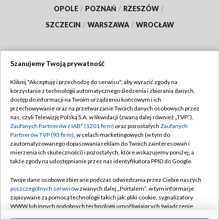
OPOLE
/
POZNAŃ
/
RZESZÓW
/
SZCZECIN
/
WARSZAWA
/
WROCŁAW
Szanujemy Twoją prywatność
Dołącz do nas:
Kliknij "Akceptuję i przechodzę do serwisu", aby wyrazić zgody na
korzystanie z technologii automatycznego śledzenia i zbierania danych,
TVP
dostęp do informacji na Twoim urządzeniu końcowym i ich
Abonament TVP
przechowywanie oraz na przetwarzanie Twoich danych osobowych przez
Regulamin TVP
nas, czyli Telewizję Polską S.A. w likwidacji (zwaną dalej również „TVP”),
Emisja w TVP
Polityka prywatności
Zaufanych Partnerów z IAB* (1201 firm)
oraz pozostałych
Zaufanych
Partnerów TVP (93 firm)
, w celach marketingowych (w tym do
Centrum informacji TVP
Moje zgody
zautomatyzowanego dopasowania reklam do Twoich zainteresowań i
mierzenia ich skuteczności) i pozostałych, które wskazujemy poniżej, a
Naziemna Telewizja Cyfrowa
Pomoc
także zgody na udostępnianie przez nas identyfikatora PPID do Google.
Sklep TVP
Biuro reklamy
Twoje dane osobowe zbierane podczas odwiedzania przez Ciebie naszych
Rada Programowa
Kontakt
poszczególnych serwisów
zwanych dalej „Portalem”, w tym informacje
zapisywane za pomocą technologii takich jak: pliki cookie, sygnalizatory
System NOS
WWW lub innych podobnych technologii umożliwiających świadczenie
dopasowanych i bezpiecznych usług, personalizację treści oraz reklam,
Informacje o nadawcy