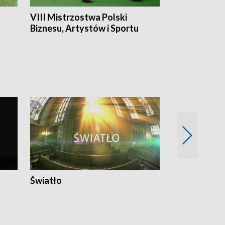
VIII Mistrzostwa Polski
Cztery kwar
Biznesu, Artystów i Sportu
Światło
Nowy adres