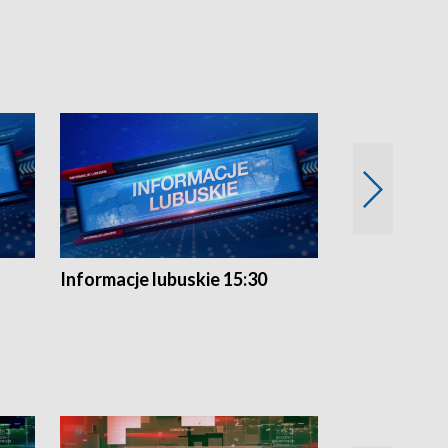
Informacje lubuskie 15:30
Przegląd ty