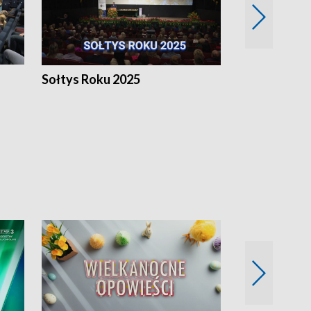
h
Sołtys Roku 2025
20 lat minęł
Wlkp.