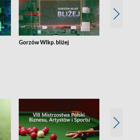
Gorzów Wlkp. bliżej
Lubuskie bliż