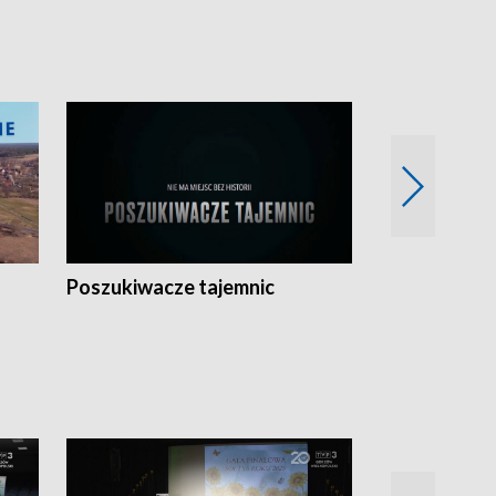
Poszukiwacze tajemnic
Kostrzyn na 