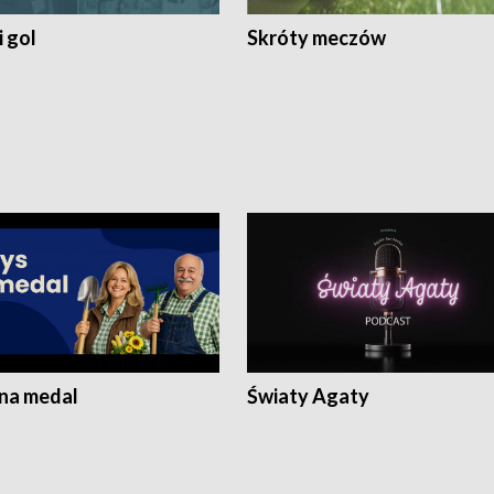
 gol
Skróty meczów
 na medal
Światy Agaty