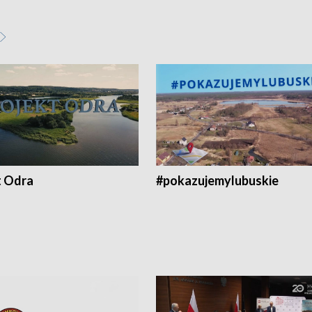
t Odra
#pokazujemylubuskie