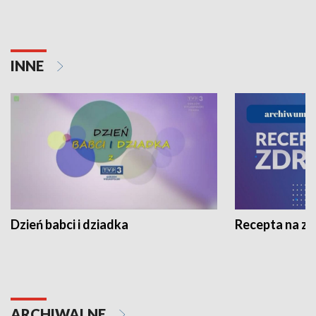
INNE
Dzień babci i dziadka
Recepta na z
ARCHIWALNE