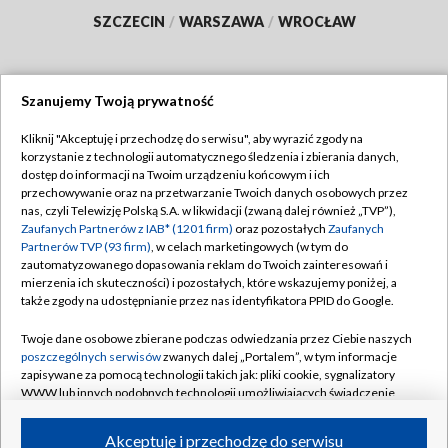
SZCZECIN
/
WARSZAWA
/
WROCŁAW
Szanujemy Twoją prywatność
Dołącz do nas:
Kliknij "Akceptuję i przechodzę do serwisu", aby wyrazić zgody na
korzystanie z technologii automatycznego śledzenia i zbierania danych,
TVP
dostęp do informacji na Twoim urządzeniu końcowym i ich
Abonament TVP
przechowywanie oraz na przetwarzanie Twoich danych osobowych przez
Regulamin TVP
nas, czyli Telewizję Polską S.A. w likwidacji (zwaną dalej również „TVP”),
Emisja w TVP
Polityka prywatności
Zaufanych Partnerów z IAB* (1201 firm)
oraz pozostałych
Zaufanych
Partnerów TVP (93 firm)
, w celach marketingowych (w tym do
Centrum informacji TVP
Moje zgody
zautomatyzowanego dopasowania reklam do Twoich zainteresowań i
mierzenia ich skuteczności) i pozostałych, które wskazujemy poniżej, a
Naziemna Telewizja Cyfrowa
Pomoc
także zgody na udostępnianie przez nas identyfikatora PPID do Google.
Sklep TVP
Biuro reklamy
Twoje dane osobowe zbierane podczas odwiedzania przez Ciebie naszych
Rada Programowa
Kontakt
poszczególnych serwisów
zwanych dalej „Portalem”, w tym informacje
zapisywane za pomocą technologii takich jak: pliki cookie, sygnalizatory
System NOS
WWW lub innych podobnych technologii umożliwiających świadczenie
dopasowanych i bezpiecznych usług, personalizację treści oraz reklam,
Informacje o nadawcy
Kanały
udostępnianie funkcji mediów społecznościowych oraz analizowanie
Akceptuję i przechodzę do serwisu
ruchu w Internecie.