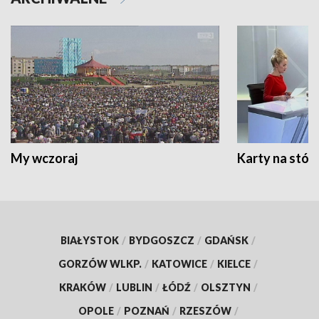
My wczoraj
Karty na stół:
BIAŁYSTOK
/
BYDGOSZCZ
/
GDAŃSK
/
GORZÓW WLKP.
/
KATOWICE
/
KIELCE
/
KRAKÓW
/
LUBLIN
/
ŁÓDŹ
/
OLSZTYN
/
OPOLE
/
POZNAŃ
/
RZESZÓW
/