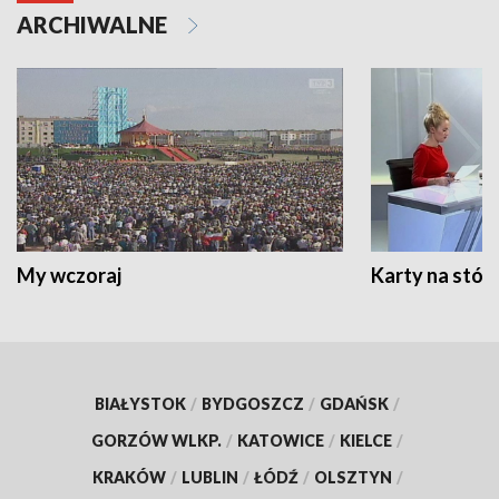
ARCHIWALNE
My wczoraj
Karty na stół:
BIAŁYSTOK
/
BYDGOSZCZ
/
GDAŃSK
/
GORZÓW WLKP.
/
KATOWICE
/
KIELCE
/
KRAKÓW
/
LUBLIN
/
ŁÓDŹ
/
OLSZTYN
/