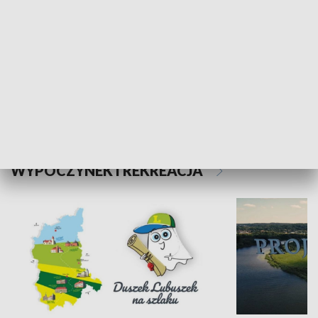
Kalejdoskop
Sołtys na med
WYPOCZYNEK I REKREACJA