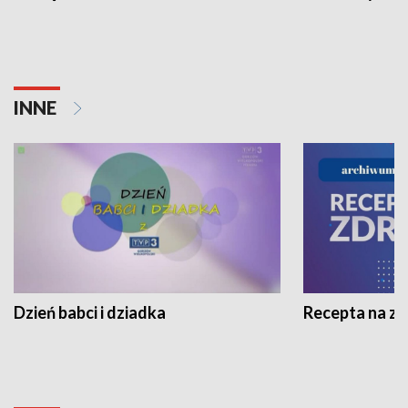
INNE
Dzień babci i dziadka
Recepta na z