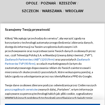
OPOLE
/
POZNAŃ
/
RZESZÓW
/
SZCZECIN
/
WARSZAWA
/
WROCŁAW
Szanujemy Twoją prywatność
Dołącz do nas:
Kliknij "Akceptuję i przechodzę do serwisu", aby wyrazić zgody na
korzystanie z technologii automatycznego śledzenia i zbierania danych,
TVP
dostęp do informacji na Twoim urządzeniu końcowym i ich
Abonament TVP
przechowywanie oraz na przetwarzanie Twoich danych osobowych przez
Regulamin TVP
nas, czyli Telewizję Polską S.A. w likwidacji (zwaną dalej również „TVP”),
Emisja w TVP
Polityka prywatności
Zaufanych Partnerów z IAB* (1201 firm)
oraz pozostałych
Zaufanych
Partnerów TVP (93 firm)
, w celach marketingowych (w tym do
Centrum informacji TVP
Moje zgody
zautomatyzowanego dopasowania reklam do Twoich zainteresowań i
mierzenia ich skuteczności) i pozostałych, które wskazujemy poniżej, a
Naziemna Telewizja Cyfrowa
Pomoc
także zgody na udostępnianie przez nas identyfikatora PPID do Google.
Sklep TVP
Biuro reklamy
Twoje dane osobowe zbierane podczas odwiedzania przez Ciebie naszych
Rada Programowa
Kontakt
poszczególnych serwisów
zwanych dalej „Portalem”, w tym informacje
zapisywane za pomocą technologii takich jak: pliki cookie, sygnalizatory
System NOS
WWW lub innych podobnych technologii umożliwiających świadczenie
dopasowanych i bezpiecznych usług, personalizację treści oraz reklam,
Informacje o nadawcy
Kanały