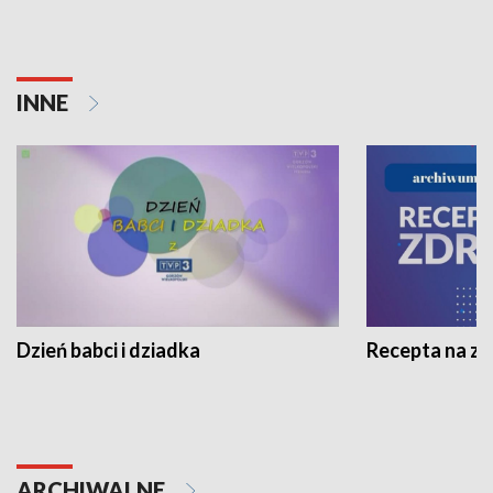
INNE
Dzień babci i dziadka
Recepta na z
ARCHIWALNE