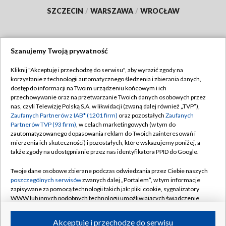
SZCZECIN
/
WARSZAWA
/
WROCŁAW
Szanujemy Twoją prywatność
Dołącz do nas:
Kliknij "Akceptuję i przechodzę do serwisu", aby wyrazić zgody na
korzystanie z technologii automatycznego śledzenia i zbierania danych,
TVP
dostęp do informacji na Twoim urządzeniu końcowym i ich
Abonament TVP
przechowywanie oraz na przetwarzanie Twoich danych osobowych przez
Regulamin TVP
nas, czyli Telewizję Polską S.A. w likwidacji (zwaną dalej również „TVP”),
Emisja w TVP
Polityka prywatności
Zaufanych Partnerów z IAB* (1201 firm)
oraz pozostałych
Zaufanych
Partnerów TVP (93 firm)
, w celach marketingowych (w tym do
Centrum informacji TVP
Moje zgody
zautomatyzowanego dopasowania reklam do Twoich zainteresowań i
mierzenia ich skuteczności) i pozostałych, które wskazujemy poniżej, a
Naziemna Telewizja Cyfrowa
Pomoc
także zgody na udostępnianie przez nas identyfikatora PPID do Google.
Sklep TVP
Biuro reklamy
Twoje dane osobowe zbierane podczas odwiedzania przez Ciebie naszych
Rada Programowa
Kontakt
poszczególnych serwisów
zwanych dalej „Portalem”, w tym informacje
zapisywane za pomocą technologii takich jak: pliki cookie, sygnalizatory
System NOS
WWW lub innych podobnych technologii umożliwiających świadczenie
dopasowanych i bezpiecznych usług, personalizację treści oraz reklam,
Informacje o nadawcy
Kanały
udostępnianie funkcji mediów społecznościowych oraz analizowanie
Akceptuję i przechodzę do serwisu
ruchu w Internecie.