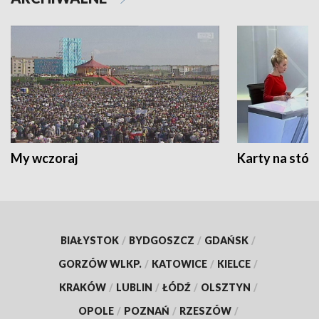
My wczoraj
Karty na stół:
BIAŁYSTOK
/
BYDGOSZCZ
/
GDAŃSK
/
GORZÓW WLKP.
/
KATOWICE
/
KIELCE
/
KRAKÓW
/
LUBLIN
/
ŁÓDŹ
/
OLSZTYN
/
OPOLE
/
POZNAŃ
/
RZESZÓW
/