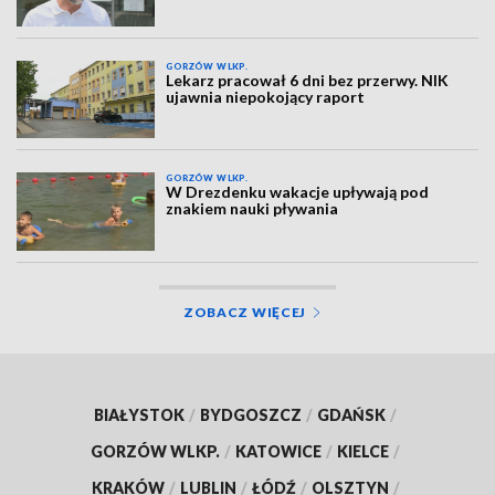
GORZÓW WLKP.
Lekarz pracował 6 dni bez przerwy. NIK
ujawnia niepokojący raport
GORZÓW WLKP.
W Drezdenku wakacje upływają pod
znakiem nauki pływania
ZOBACZ WIĘCEJ
BIAŁYSTOK
/
BYDGOSZCZ
/
GDAŃSK
/
GORZÓW WLKP.
/
KATOWICE
/
KIELCE
/
KRAKÓW
/
LUBLIN
/
ŁÓDŹ
/
OLSZTYN
/