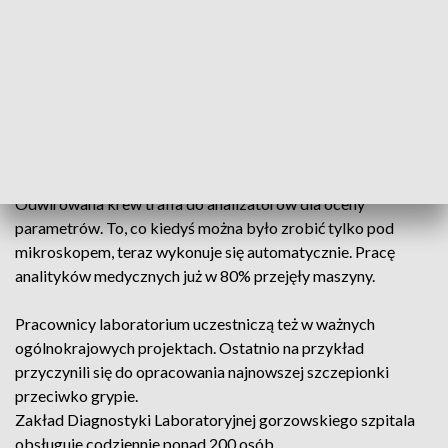
Skaner żył to jedno z najnowszych urządzeń w szpitalnym
laboratorium. Pomaga szybko pobrać krew. To właśnie tu
rozpoczyna się proces analityczny. I tu zaczyna się
zapoznanie z laboratorium od kuchni.
A zmieniło się wiele. Po pobraniu krwi probówki są wysyłane
do laboratorium… pocztą pneumatyczną. Potem zaczyna się
sortowanie i wirowanie materiału.
Odwirowana krew trafia do analizatorów dla oceny
parametrów. To, co kiedyś można było zrobić tylko pod
mikroskopem, teraz wykonuje się automatycznie. Pracę
analityków medycznych już w 80% przejęły maszyny.
Pracownicy laboratorium uczestniczą też w ważnych
ogólnokrajowych projektach. Ostatnio na przykład
przyczynili się do opracowania najnowszej szczepionki
przeciwko grypie.
Zakład Diagnostyki Laboratoryjnej gorzowskiego szpitala
obsługuje codziennie ponad 200 osób.