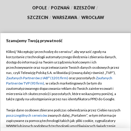
OPOLE
/
POZNAŃ
/
RZESZÓW
/
SZCZECIN
/
WARSZAWA
/
WROCŁAW
Szanujemy Twoją prywatność
Dołącz do nas:
Kliknij "Akceptuję i przechodzę do serwisu", aby wyrazić zgody na
korzystanie z technologii automatycznego śledzenia i zbierania danych,
TVP
dostęp do informacji na Twoim urządzeniu końcowym i ich
Abonament TVP
przechowywanie oraz na przetwarzanie Twoich danych osobowych przez
Regulamin TVP
nas, czyli Telewizję Polską S.A. w likwidacji (zwaną dalej również „TVP”),
Emisja w TVP
Polityka prywatności
Zaufanych Partnerów z IAB* (1201 firm)
oraz pozostałych
Zaufanych
Partnerów TVP (93 firm)
, w celach marketingowych (w tym do
Centrum informacji TVP
Moje zgody
zautomatyzowanego dopasowania reklam do Twoich zainteresowań i
mierzenia ich skuteczności) i pozostałych, które wskazujemy poniżej, a
Naziemna Telewizja Cyfrowa
Pomoc
także zgody na udostępnianie przez nas identyfikatora PPID do Google.
Sklep TVP
Biuro reklamy
Twoje dane osobowe zbierane podczas odwiedzania przez Ciebie naszych
Rada Programowa
Kontakt
poszczególnych serwisów
zwanych dalej „Portalem”, w tym informacje
zapisywane za pomocą technologii takich jak: pliki cookie, sygnalizatory
System NOS
WWW lub innych podobnych technologii umożliwiających świadczenie