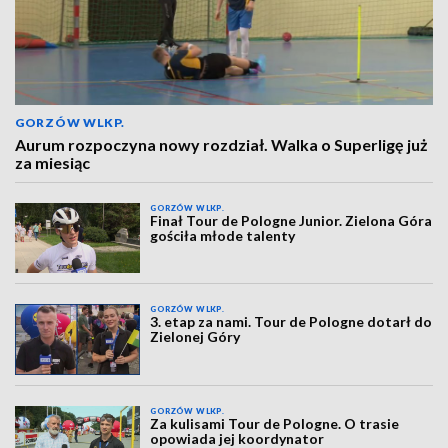
GORZÓW WLKP.
Aurum rozpoczyna nowy rozdział. Walka o Superligę już
za miesiąc
GORZÓW WLKP.
Finał Tour de Pologne Junior. Zielona Góra
gościła młode talenty
GORZÓW WLKP.
3. etap za nami. Tour de Pologne dotarł do
Zielonej Góry
GORZÓW WLKP.
Za kulisami Tour de Pologne. O trasie
opowiada jej koordynator