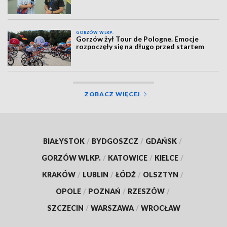
GORZÓW WLKP.
Gorzów żył Tour de Pologne. Emocje
rozpoczęły się na długo przed startem
ZOBACZ WIĘCEJ
BIAŁYSTOK
/
BYDGOSZCZ
/
GDAŃSK
/
GORZÓW WLKP.
/
KATOWICE
/
KIELCE
/
KRAKÓW
/
LUBLIN
/
ŁÓDŹ
/
OLSZTYN
/
OPOLE
/
POZNAŃ
/
RZESZÓW
/
SZCZECIN
/
WARSZAWA
/
WROCŁAW