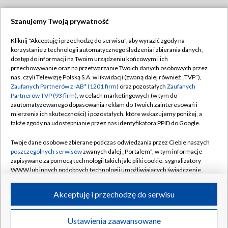
Szanujemy Twoją prywatność
Dołącz do nas:
Kliknij "Akceptuję i przechodzę do serwisu", aby wyrazić zgody na
korzystanie z technologii automatycznego śledzenia i zbierania danych,
TVP
dostęp do informacji na Twoim urządzeniu końcowym i ich
Abonament TVP
przechowywanie oraz na przetwarzanie Twoich danych osobowych przez
Regulamin TVP
nas, czyli Telewizję Polską S.A. w likwidacji (zwaną dalej również „TVP”),
Emisja w TVP
Polityka prywatności
Zaufanych Partnerów z IAB* (1201 firm)
oraz pozostałych
Zaufanych
Partnerów TVP (93 firm)
, w celach marketingowych (w tym do
Centrum informacji TVP
Moje zgody
zautomatyzowanego dopasowania reklam do Twoich zainteresowań i
mierzenia ich skuteczności) i pozostałych, które wskazujemy poniżej, a
Naziemna Telewizja Cyfrowa
Pomoc
także zgody na udostępnianie przez nas identyfikatora PPID do Google.
Sklep TVP
Biuro reklamy
Twoje dane osobowe zbierane podczas odwiedzania przez Ciebie naszych
Rada Programowa
Kontakt
poszczególnych serwisów
zwanych dalej „Portalem”, w tym informacje
zapisywane za pomocą technologii takich jak: pliki cookie, sygnalizatory
System NOS
WWW lub innych podobnych technologii umożliwiających świadczenie
dopasowanych i bezpiecznych usług, personalizację treści oraz reklam,
Informacje o nadawcy
Kanały
udostępnianie funkcji mediów społecznościowych oraz analizowanie
Akceptuję i przechodzę do serwisu
ruchu w Internecie.
Program dla prasy
©2026 Telewizja Polska S.A. w likwidacji
Biuro Reklamy
Twoje dane osobowe zbierane podczas odwiedzania przez Ciebie
Ustawienia zaawansowane
poszczególnych serwisów
na Portalu, takie jak adresy IP, identyfikatory