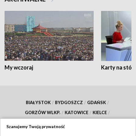
My wczoraj
Karty na stół:
BIAŁYSTOK
/
BYDGOSZCZ
/
GDAŃSK
/
GORZÓW WLKP.
/
KATOWICE
/
KIELCE
/
KRAKÓW
/
LUBLIN
/
ŁÓDŹ
/
OLSZTYN
/
Szanujemy Twoją prywatność
OPOLE
/
POZNAŃ
/
RZESZÓW
/