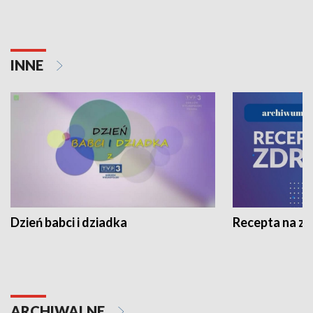
INNE
Dzień babci i dziadka
Recepta na z
ARCHIWALNE