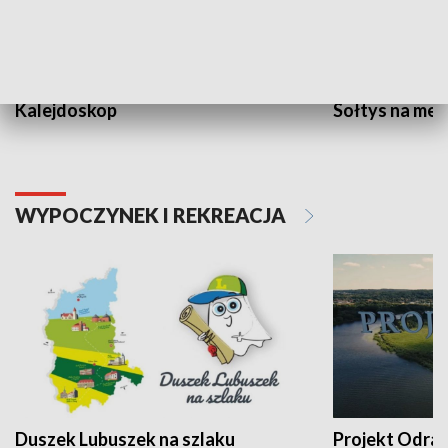
Kalejdoskop
Sołtys na med
WYPOCZYNEK I REKREACJA
Duszek Lubuszek na szlaku
Projekt Odra