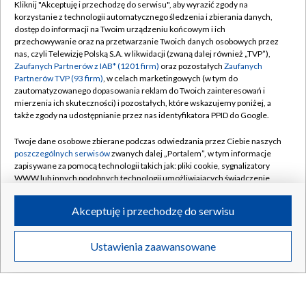
Kliknij "Akceptuję i przechodzę do serwisu", aby wyrazić zgody na
SZCZECIN
/
WARSZAWA
/
WROCŁAW
korzystanie z technologii automatycznego śledzenia i zbierania danych,
dostęp do informacji na Twoim urządzeniu końcowym i ich
przechowywanie oraz na przetwarzanie Twoich danych osobowych przez
nas, czyli Telewizję Polską S.A. w likwidacji (zwaną dalej również „TVP”),
Zaufanych Partnerów z IAB* (1201 firm)
oraz pozostałych
Zaufanych
Partnerów TVP (93 firm)
, w celach marketingowych (w tym do
Dołącz do nas:
zautomatyzowanego dopasowania reklam do Twoich zainteresowań i
mierzenia ich skuteczności) i pozostałych, które wskazujemy poniżej, a
TVP
także zgody na udostępnianie przez nas identyfikatora PPID do Google.
Abonament TVP
Regulamin TVP
Twoje dane osobowe zbierane podczas odwiedzania przez Ciebie naszych
Emisja w TVP
poszczególnych serwisów
zwanych dalej „Portalem”, w tym informacje
Polityka prywatności
zapisywane za pomocą technologii takich jak: pliki cookie, sygnalizatory
Centrum informacji TVP
Moje zgody
WWW lub innych podobnych technologii umożliwiających świadczenie
dopasowanych i bezpiecznych usług, personalizację treści oraz reklam,
Naziemna Telewizja Cyfrowa
Pomoc
udostępnianie funkcji mediów społecznościowych oraz analizowanie
Akceptuję i przechodzę do serwisu
ruchu w Internecie.
Sklep TVP
Biuro reklamy
Rada Programowa
Twoje dane osobowe zbierane podczas odwiedzania przez Ciebie
Kontakt
Ustawienia zaawansowane
poszczególnych serwisów
na Portalu, takie jak adresy IP, identyfikatory
System NOS
Twoich urządzeń końcowych i identyfikatory plików cookie, informacje o
Twoich wyszukiwaniach w serwisach Portalu czy historia odwiedzin będą
Informacje o nadawcy
Kanały
przetwarzane przez TVP,
Zaufanych Partnerów z IAB
oraz pozostałych
Zaufanych Partnerów TVP
dla realizacji następujących celów i funkcji: