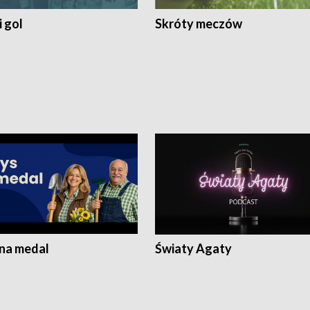
 gol
Skróty meczów
 na medal
Światy Agaty