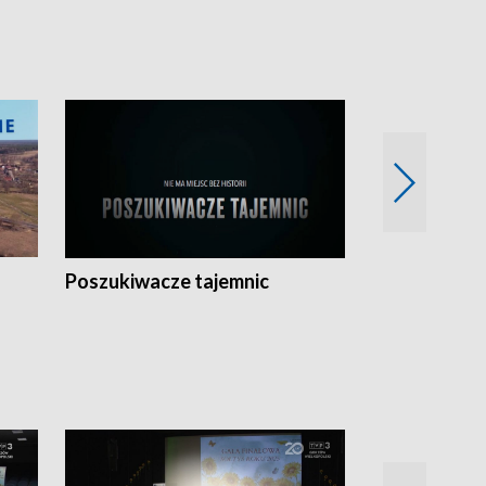
Poszukiwacze tajemnic
Kostrzyn na 