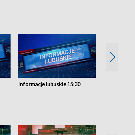
Informacje lubuskie 15:30
Przegląd ty