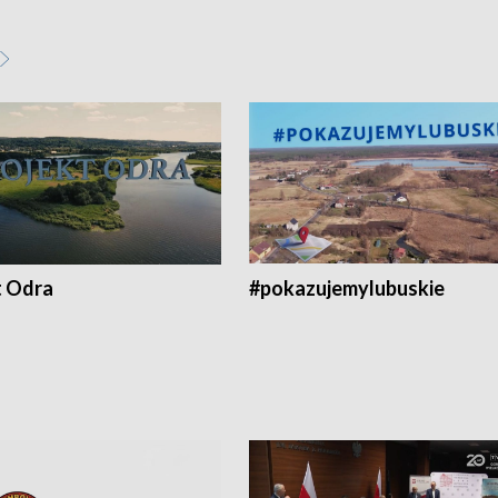
t Odra
#pokazujemylubuskie