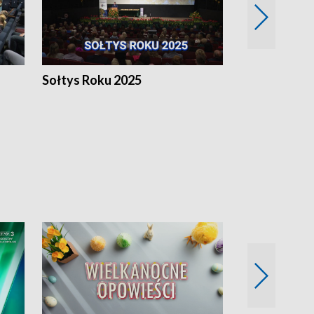
h
Sołtys Roku 2025
20 lat minęł
Wlkp.