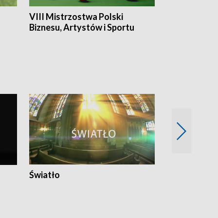
VIII Mistrzostwa Polski
Cztery kwar
Biznesu, Artystów i Sportu
Światło
Nowy adres