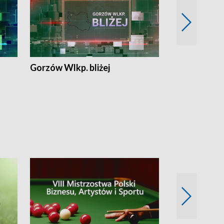
Gorzów Wlkp. bliżej
Lubuskie bliż