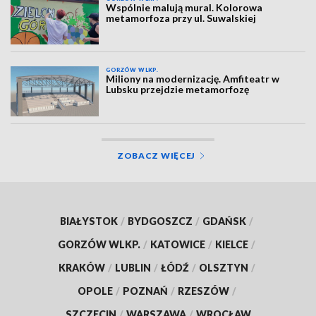
Wspólnie malują mural. Kolorowa
metamorfoza przy ul. Suwalskiej
GORZÓW WLKP.
Miliony na modernizację. Amfiteatr w
Lubsku przejdzie metamorfozę
ZOBACZ WIĘCEJ
BIAŁYSTOK
/
BYDGOSZCZ
/
GDAŃSK
/
GORZÓW WLKP.
/
KATOWICE
/
KIELCE
/
KRAKÓW
/
LUBLIN
/
ŁÓDŹ
/
OLSZTYN
/
OPOLE
/
POZNAŃ
/
RZESZÓW
/
SZCZECIN
/
WARSZAWA
/
WROCŁAW