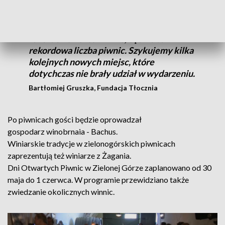
Przyjedzie rekordowa liczba turystów z
Polski, ale też z zagranicy. Będzie też
rekordowa liczba winnic, będzie też
rekordowa liczba piwnic. Szykujemy kilka
kolejnych nowych miejsc, które
dotychczas nie brały udział w wydarzeniu.
Bartłomiej Gruszka, Fundacja Tłocznia
Po piwnicach gości będzie oprowadzał
gospodarz winobrnaia - Bachus.
Winiarskie tradycje w zielonogórskich piwnicach
zaprezentują też winiarze z Żagania.
Dni Otwartych Piwnic w Zielonej Górze zaplanowano od 30
maja do 1 czerwca. W programie przewidziano także
zwiedzanie okolicznych winnic.