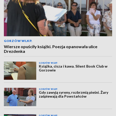
GORZÓW WLKP.
Wiersze opuściły książki. Poezja opanowała ulice
Drezdenka
GORZÓW WLKP.
Książka, cisza i kawa. Silent Book Club w
Gorzowie
GORZÓW WLKP.
Gdy zawyją syreny, rozbrzmią pieśni. Żary
zaśpiewają dla Powstańców
GORZÓW WLKP.