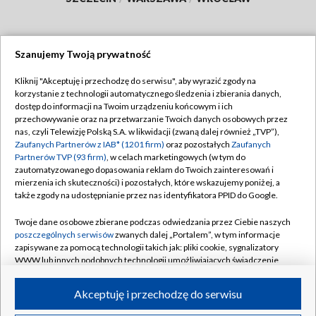
Szanujemy Twoją prywatność
Dołącz do nas:
Kliknij "Akceptuję i przechodzę do serwisu", aby wyrazić zgody na
korzystanie z technologii automatycznego śledzenia i zbierania danych,
TVP
dostęp do informacji na Twoim urządzeniu końcowym i ich
Abonament TVP
przechowywanie oraz na przetwarzanie Twoich danych osobowych przez
Regulamin TVP
nas, czyli Telewizję Polską S.A. w likwidacji (zwaną dalej również „TVP”),
Emisja w TVP
Polityka prywatności
Zaufanych Partnerów z IAB* (1201 firm)
oraz pozostałych
Zaufanych
Partnerów TVP (93 firm)
, w celach marketingowych (w tym do
Centrum informacji TVP
Moje zgody
zautomatyzowanego dopasowania reklam do Twoich zainteresowań i
mierzenia ich skuteczności) i pozostałych, które wskazujemy poniżej, a
Naziemna Telewizja Cyfrowa
Pomoc
także zgody na udostępnianie przez nas identyfikatora PPID do Google.
Sklep TVP
Biuro reklamy
Twoje dane osobowe zbierane podczas odwiedzania przez Ciebie naszych
Rada Programowa
Kontakt
poszczególnych serwisów
zwanych dalej „Portalem”, w tym informacje
zapisywane za pomocą technologii takich jak: pliki cookie, sygnalizatory
System NOS
WWW lub innych podobnych technologii umożliwiających świadczenie
dopasowanych i bezpiecznych usług, personalizację treści oraz reklam,
Informacje o nadawcy
Kanały
udostępnianie funkcji mediów społecznościowych oraz analizowanie
Akceptuję i przechodzę do serwisu
ruchu w Internecie.
Program dla prasy
©2026 Telewizja Polska S.A. w likwidacji