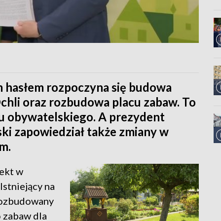
im hasłem rozpoczyna się budowa
chli oraz rozbudowa placu zabaw. To
u obywatelskiego. A prezydent
ki zapowiedział także zmiany w
m.
jekt w
stniejący na
 rozbudowany
o zabaw dla