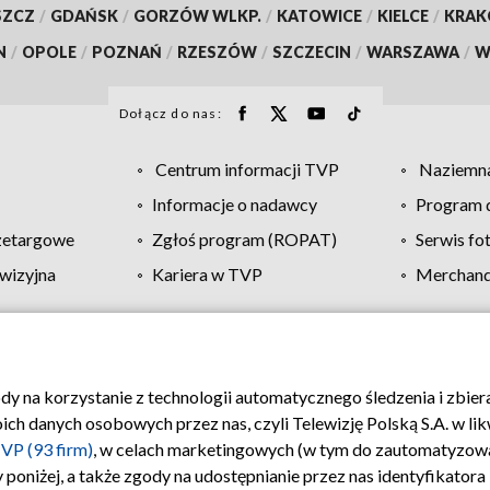
SZCZ
/
GDAŃSK
/
GORZÓW WLKP.
/
KATOWICE
/
KIELCE
/
KRA
N
/
OPOLE
/
POZNAŃ
/
RZESZÓW
/
SZCZECIN
/
WARSZAWA
/
W
Dołącz do nas:
Centrum informacji TVP
Naziemna
Informacje o nadawcy
Program d
zetargowe
Zgłoś program (ROPAT)
Serwis fo
wizyjna
Kariera w TVP
Merchandi
Polityka prywatności
Moje zgody
Pomoc
Biuro re
ody na korzystanie z technologii automatycznego śledzenia i zbie
 danych osobowych przez nas, czyli Telewizję Polską S.A. w likw
VP (93 firm)
, w celach marketingowych (w tym do zautomatyzow
 poniżej, a także zgody na udostępnianie przez nas identyfikator