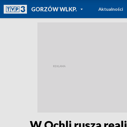
POWRÓT DO
GORZÓW WLKP.
Aktualności
TVP REGIONY
W Ochli rusza real