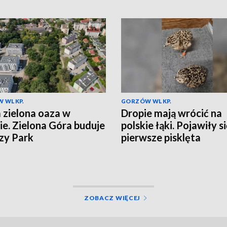
 WLKP.
GORZÓW WLKP.
zielona oaza w
Dropie mają wrócić na
ie. Zielona Góra buduje
polskie łąki. Pojawiły s
zy Park
pierwsze pisklęta
ZOBACZ WIĘCEJ