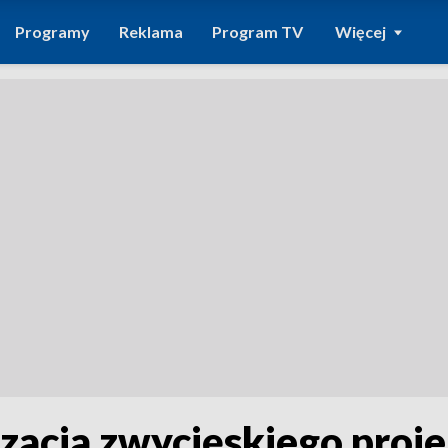
Programy
Reklama
Program TV
Więcej
izacja zwycięskiego proj