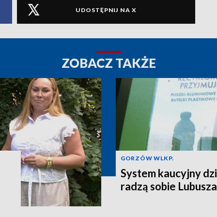
UDOSTĘPNIJ NA X
ZOBACZ TAKŻE
GORZÓW WLKP.
System kaucyjny dzi
radzą sobie Lubusza