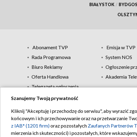
BIAŁYSTOK
/
BYDGO
OLSZTY
Abonament TVP
Emisja w TVP
Rada Programowa
System NOS
Biuro Reklamy
Ogłoszenie pr
Oferta Handlowa
Akademia Tele
Telegazeta ogłoszenia
Szanujemy Twoją prywatność
Regulamin TVP
Kliknij "Akceptuję i przechodzę do serwisu", aby wyrazić zg
końcowym i ich przechowywanie oraz na przetwarzanie Twoich
z IAB* (1201 firm)
oraz pozostałych
Zaufanych Partnerów T
mierzenia ich skuteczności) i pozostałych, które wskazujemy