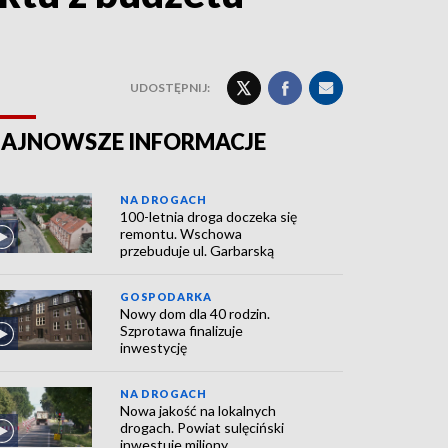
UDOSTĘPNIJ:
AJNOWSZE INFORMACJE
NA DROGACH
100-letnia droga doczeka się
remontu. Wschowa
przebuduje ul. Garbarską
GOSPODARKA
Nowy dom dla 40 rodzin.
Szprotawa finalizuje
inwestycję
NA DROGACH
Nowa jakość na lokalnych
drogach. Powiat sulęciński
inwestuje miliony