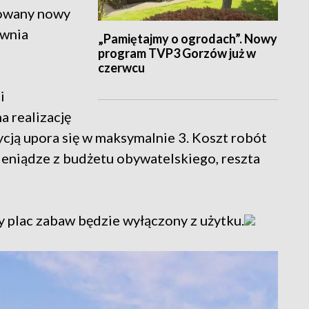
dowany nowy
ownia
„Pamiętajmy o ogrodach”. Nowy
program TVP3 Gorzów już w
czerwcu
i
 realizację
tycją upora się w maksymalnie 3. Koszt robót
pieniądze z budżetu obywatelskiego, reszta
y plac zabaw będzie wyłączony z użytku.