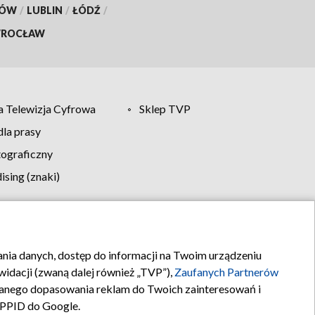
KÓW
/
LUBLIN
/
ŁÓDŹ
/
ROCŁAW
 Telewizja Cyfrowa
Sklep TVP
la prasy
tograficzny
sing (znaki)
klamy
Kontakt
rania danych, dostęp do informacji na Twoim urządzeniu
idacji (zwaną dalej również „TVP”),
Zaufanych Partnerów
anego dopasowania reklam do Twoich zainteresowań i
a PPID do Google.