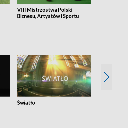
VIII Mistrzostwa Polski
Cztery kwar
Biznesu, Artystów i Sportu
Światło
Nowy adres