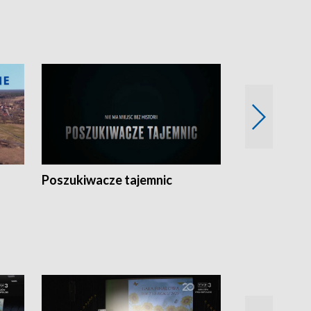
Poszukiwacze tajemnic
Kostrzyn na 