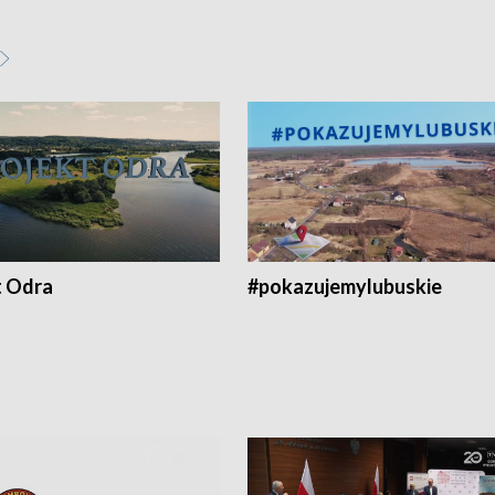
t Odra
#pokazujemylubuskie