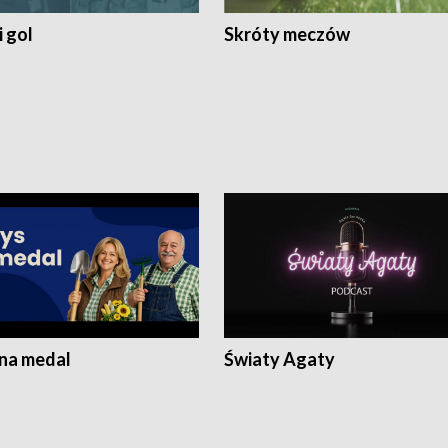
 gol
Skróty meczów
 na medal
Światy Agaty