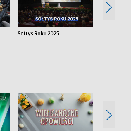
h
Sołtys Roku 2025
20 lat minęł
Wlkp.