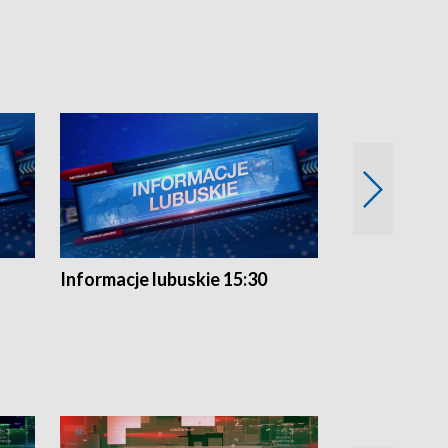
Informacje lubuskie 15:30
Przegląd ty