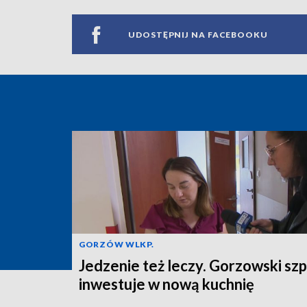
UDOSTĘPNIJ NA FACEBOOKU
GORZÓW WLKP.
Jedzenie też leczy. Gorzowski szp
inwestuje w nową kuchnię