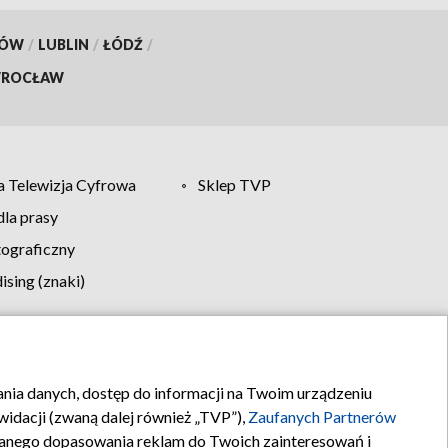
KÓW
/
LUBLIN
/
ŁÓDŹ
/
ROCŁAW
 Telewizja Cyfrowa
Sklep TVP
la prasy
tograficzny
sing (znaki)
klamy
Kontakt
rania danych, dostęp do informacji na Twoim urządzeniu
idacji (zwaną dalej również „TVP”),
Zaufanych Partnerów
anego dopasowania reklam do Twoich zainteresowań i