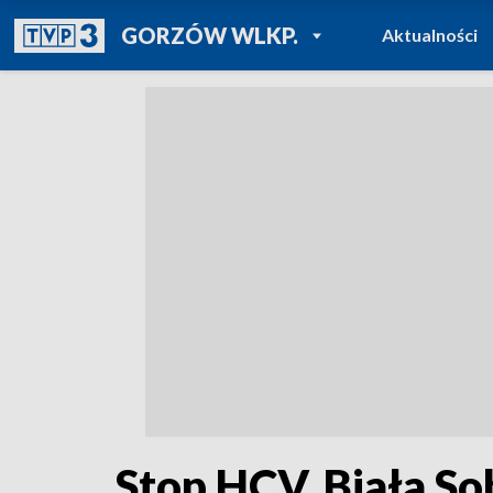
POWRÓT DO
GORZÓW WLKP.
Aktualności
TVP REGIONY
Stop HCV. Biała S