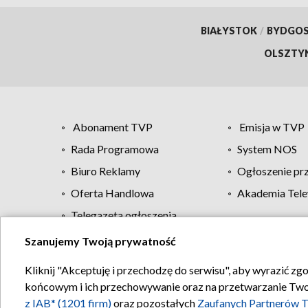
BIAŁYSTOK
/
BYDGO
OLSZTY
Abonament TVP
Emisja w TVP
Rada Programowa
System NOS
Biuro Reklamy
Ogłoszenie pr
Oferta Handlowa
Akademia Tele
Telegazeta ogłoszenia
Szanujemy Twoją prywatność
Regulamin TVP
Kliknij "Akceptuję i przechodzę do serwisu", aby wyrazić zg
końcowym i ich przechowywanie oraz na przetwarzanie Twoich
z IAB* (1201 firm)
oraz pozostałych
Zaufanych Partnerów T