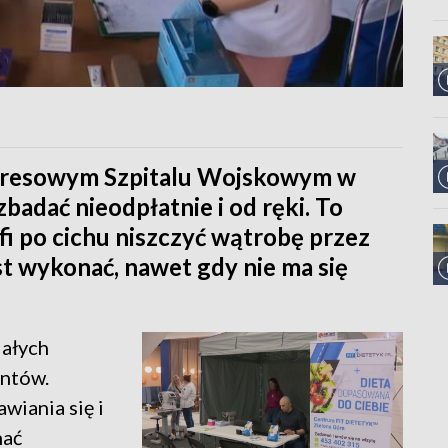
. Kresowym Szpitalu Wojskowym w
badać nieodpłatnie i od ręki. To
i po cichu niszczyć wątrobę przez
est wykonać, nawet gdy nie ma się
iałych
entów.
wiania się i
nać