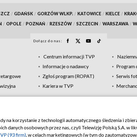
SZCZ
/
GDAŃSK
/
GORZÓW WLKP.
/
KATOWICE
/
KIELCE
/
KRA
N
/
OPOLE
/
POZNAŃ
/
RZESZÓW
/
SZCZECIN
/
WARSZAWA
/
W
Dołącz do nas:
Centrum informacji TVP
Naziemna
Informacje o nadawcy
Program d
zetargowe
Zgłoś program (ROPAT)
Serwis fo
wizyjna
Kariera w TVP
Merchandi
Polityka prywatności
Moje zgody
Pomoc
Biuro re
ody na korzystanie z technologii automatycznego śledzenia i zbie
 danych osobowych przez nas, czyli Telewizję Polską S.A. w likw
VP (93 firm)
, w celach marketingowych (w tym do zautomatyzow