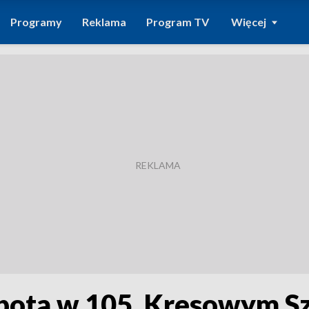
Programy
Reklama
Program TV
Więcej
obota w 105. Kresowym Sz