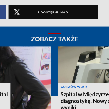
UDOSTĘPNIJ NA X
ZOBACZ TAKŻE
GORZÓW WLKP.
ital
Szpital w Międzyrze
diagnostykę. Nowy 
wyniki