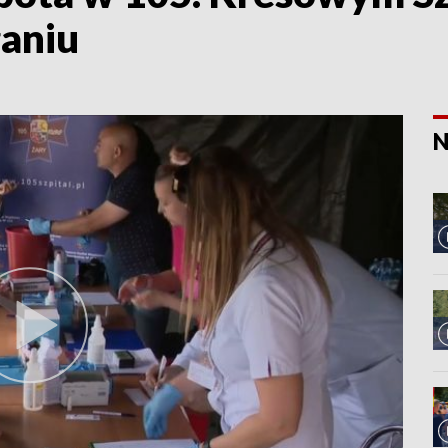
aniu
N