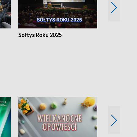
h
Sołtys Roku 2025
20 lat minęł
Wlkp.