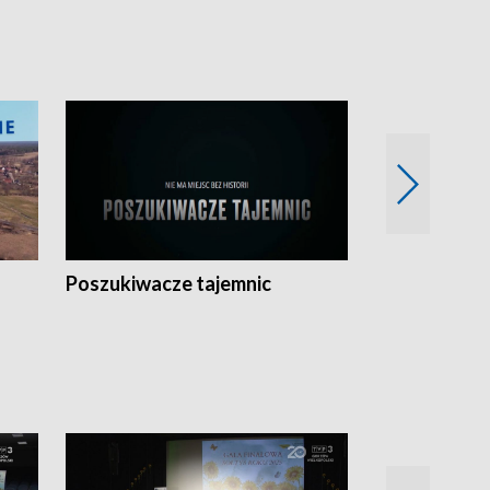
Poszukiwacze tajemnic
Kostrzyn na 