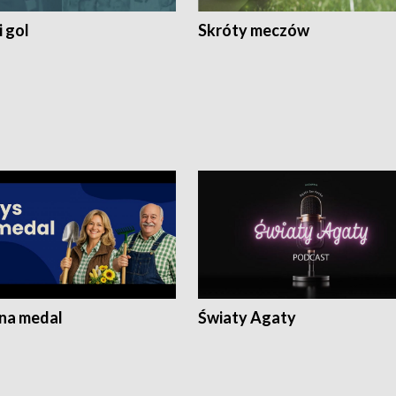
 gol
Skróty meczów
 na medal
Światy Agaty