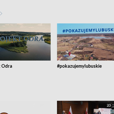
t Odra
#pokazujemylubuskie