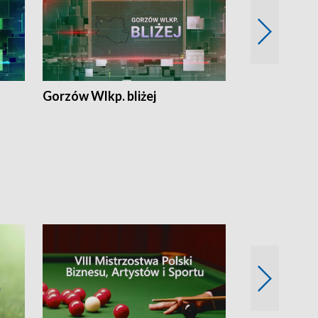
Gorzów Wlkp. bliżej
Lubuskie bliż