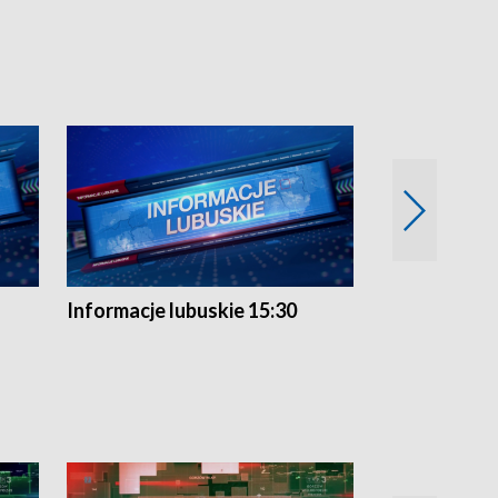
Informacje lubuskie 15:30
Przegląd ty