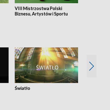
VIII Mistrzostwa Polski
Cztery kwar
Biznesu, Artystów i Sportu
Światło
Nowy adres