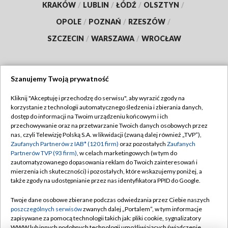
KRAKÓW
/
LUBLIN
/
ŁÓDŹ
/
OLSZTYN
/
OPOLE
/
POZNAŃ
/
RZESZÓW
/
SZCZECIN
/
WARSZAWA
/
WROCŁAW
Szanujemy Twoją prywatność
Dołącz do nas:
Kliknij "Akceptuję i przechodzę do serwisu", aby wyrazić zgody na
korzystanie z technologii automatycznego śledzenia i zbierania danych,
TVP
dostęp do informacji na Twoim urządzeniu końcowym i ich
Abonament TVP
przechowywanie oraz na przetwarzanie Twoich danych osobowych przez
Regulamin TVP
nas, czyli Telewizję Polską S.A. w likwidacji (zwaną dalej również „TVP”),
Emisja w TVP
Polityka prywatności
Zaufanych Partnerów z IAB* (1201 firm)
oraz pozostałych
Zaufanych
Partnerów TVP (93 firm)
, w celach marketingowych (w tym do
Centrum informacji TVP
Moje zgody
zautomatyzowanego dopasowania reklam do Twoich zainteresowań i
mierzenia ich skuteczności) i pozostałych, które wskazujemy poniżej, a
Naziemna Telewizja Cyfrowa
Pomoc
także zgody na udostępnianie przez nas identyfikatora PPID do Google.
Sklep TVP
Biuro reklamy
Twoje dane osobowe zbierane podczas odwiedzania przez Ciebie naszych
Rada Programowa
Kontakt
poszczególnych serwisów
zwanych dalej „Portalem”, w tym informacje
zapisywane za pomocą technologii takich jak: pliki cookie, sygnalizatory
System NOS
WWW lub innych podobnych technologii umożliwiających świadczenie