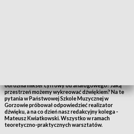
Źródło: Informacje Lubuskie, 14.05.2024
Czym różni się realizator dźwięku od akustyka? Co
odróżnia mikser cyfrowy od analogowego? Jaką
przestrzeń możemy wykreować dźwiękiem? Na te
pytania w Państwowej Szkole Muzycznej w
Gorzowie próbował odpowiedzieć realizator
dźwięku, a na co dzień nasz redakcyjny kolega -
Mateusz Kwiatkowski. Wszystko w ramach
teoretyczno-praktycznych warsztatów.