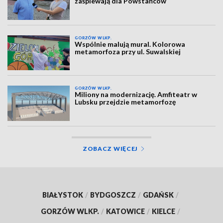
zaśpiewają dla Powstańców
GORZÓW WLKP.
Wspólnie malują mural. Kolorowa
metamorfoza przy ul. Suwalskiej
GORZÓW WLKP.
Miliony na modernizację. Amfiteatr w
Lubsku przejdzie metamorfozę
ZOBACZ WIĘCEJ
BIAŁYSTOK
/
BYDGOSZCZ
/
GDAŃSK
/
GORZÓW WLKP.
/
KATOWICE
/
KIELCE
/