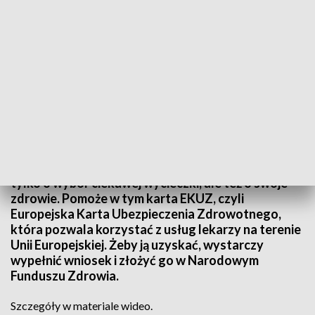
Źródło: Informacje Lubuskie, 14.05.2024
Sezon wakacyjny coraz bliżej. Warto zadbać nie
tylko o wybór ciekawej wycieczki, ale też o swoje
zdrowie. Pomoże w tym karta EKUZ, czyli
Europejska Karta Ubezpieczenia Zdrowotnego,
która pozwala korzystać z usług lekarzy na terenie
Unii Europejskiej. Żeby ją uzyskać, wystarczy
wypełnić wniosek i złożyć go w Narodowym
Funduszu Zdrowia.
Szczegóły w materiale wideo.