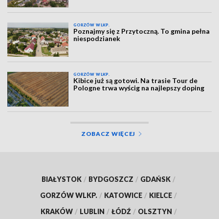
GORZÓW WLKP.
Poznajmy się z Przytoczną. To gmina pełna
niespodzianek
GORZÓW WLKP.
Kibice już są gotowi. Na trasie Tour de
Pologne trwa wyścig na najlepszy doping
ZOBACZ WIĘCEJ
BIAŁYSTOK
/
BYDGOSZCZ
/
GDAŃSK
/
GORZÓW WLKP.
/
KATOWICE
/
KIELCE
/
KRAKÓW
/
LUBLIN
/
ŁÓDŹ
/
OLSZTYN
/