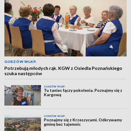
GORZÓW WLKP.
Potrzebują młodych rąk. KGW z Osiedla Poznańskiego
szuka następców
GORZÓW WLKP.
Tu taniec łączy pokolenia. Poznajmy się z
Kargową
GORZÓW WLKP.
Poznajmy się z Krzeszycami. Odkrywamy
gminę bez tajemnic