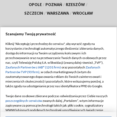
OPOLE
/
POZNAŃ
/
RZESZÓW
/
SZCZECIN
/
WARSZAWA
/
WROCŁAW
Szanujemy Twoją prywatność
Dołącz do nas:
Kliknij "Akceptuję i przechodzę do serwisu", aby wyrazić zgody na
korzystanie z technologii automatycznego śledzenia i zbierania danych,
TVP
dostęp do informacji na Twoim urządzeniu końcowym i ich
Abonament TVP
przechowywanie oraz na przetwarzanie Twoich danych osobowych przez
Regulamin TVP
nas, czyli Telewizję Polską S.A. w likwidacji (zwaną dalej również „TVP”),
Emisja w TVP
Polityka prywatności
Zaufanych Partnerów z IAB* (1201 firm)
oraz pozostałych
Zaufanych
Partnerów TVP (93 firm)
, w celach marketingowych (w tym do
Centrum informacji TVP
Moje zgody
zautomatyzowanego dopasowania reklam do Twoich zainteresowań i
mierzenia ich skuteczności) i pozostałych, które wskazujemy poniżej, a
Naziemna Telewizja Cyfrowa
Pomoc
także zgody na udostępnianie przez nas identyfikatora PPID do Google.
Sklep TVP
Biuro reklamy
Twoje dane osobowe zbierane podczas odwiedzania przez Ciebie naszych
Rada Programowa
Kontakt
poszczególnych serwisów
zwanych dalej „Portalem”, w tym informacje
zapisywane za pomocą technologii takich jak: pliki cookie, sygnalizatory
System NOS
WWW lub innych podobnych technologii umożliwiających świadczenie
dopasowanych i bezpiecznych usług, personalizację treści oraz reklam,
Informacje o nadawcy