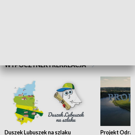
Kalejdoskop
Sołtys na med
WYPOCZYNEK I REKREACJA
Duszek Lubuszek na szlaku
Projekt Odra