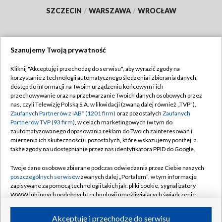
SZCZECIN
/
WARSZAWA
/
WROCŁAW
Szanujemy Twoją prywatność
Dołącz do nas:
Kliknij "Akceptuję i przechodzę do serwisu", aby wyrazić zgody na
korzystanie z technologii automatycznego śledzenia i zbierania danych,
TVP
dostęp do informacji na Twoim urządzeniu końcowym i ich
Abonament TVP
przechowywanie oraz na przetwarzanie Twoich danych osobowych przez
Regulamin TVP
nas, czyli Telewizję Polską S.A. w likwidacji (zwaną dalej również „TVP”),
Emisja w TVP
Polityka prywatności
Zaufanych Partnerów z IAB* (1201 firm)
oraz pozostałych
Zaufanych
Partnerów TVP (93 firm)
, w celach marketingowych (w tym do
Centrum informacji TVP
Moje zgody
zautomatyzowanego dopasowania reklam do Twoich zainteresowań i
mierzenia ich skuteczności) i pozostałych, które wskazujemy poniżej, a
Naziemna Telewizja Cyfrowa
Pomoc
także zgody na udostępnianie przez nas identyfikatora PPID do Google.
Sklep TVP
Biuro reklamy
Twoje dane osobowe zbierane podczas odwiedzania przez Ciebie naszych
Rada Programowa
Kontakt
poszczególnych serwisów
zwanych dalej „Portalem”, w tym informacje
zapisywane za pomocą technologii takich jak: pliki cookie, sygnalizatory
System NOS
WWW lub innych podobnych technologii umożliwiających świadczenie
dopasowanych i bezpiecznych usług, personalizację treści oraz reklam,
Informacje o nadawcy
Kanały
udostępnianie funkcji mediów społecznościowych oraz analizowanie
Akceptuję i przechodzę do serwisu
ruchu w Internecie.