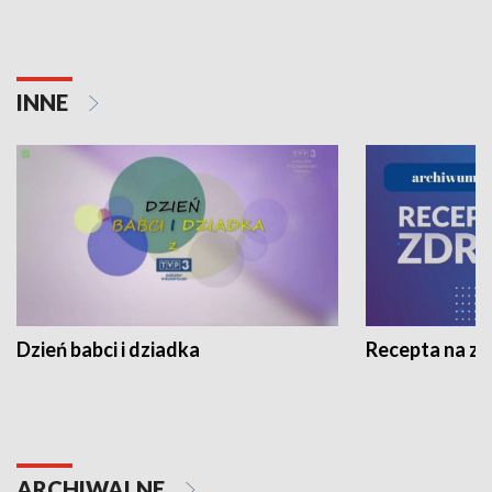
INNE
Dzień babci i dziadka
Recepta na z
ARCHIWALNE