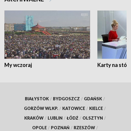
My wczoraj
Karty na stół:
BIAŁYSTOK
/
BYDGOSZCZ
/
GDAŃSK
/
GORZÓW WLKP.
/
KATOWICE
/
KIELCE
/
KRAKÓW
/
LUBLIN
/
ŁÓDŹ
/
OLSZTYN
/
OPOLE
/
POZNAŃ
/
RZESZÓW
/