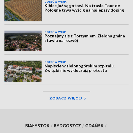
GORZÓW WLKP.
Kibice już są gotowi. Na trasie Tour de
Pologne trwa wyścig na najlepszy doping
GORZÓW WLKP.
Poznajmy się z Torzymiem. Zielona gmina
stawia na rozwój
GORZÓW WLKP.
Napięcie w zielonogórskim szpitalu.
Związki nie wykluczają protestu
ZOBACZ WIĘCEJ
BIAŁYSTOK
/
BYDGOSZCZ
/
GDAŃSK
/