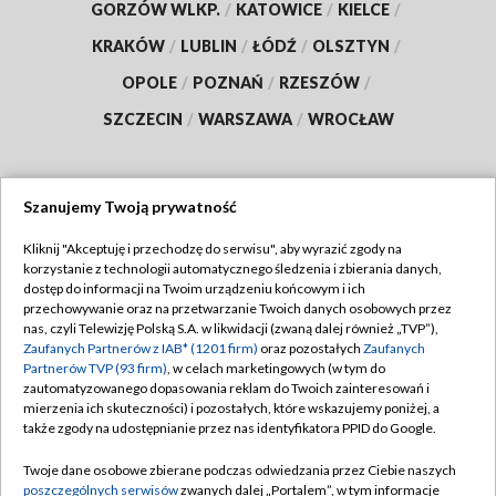
GORZÓW WLKP.
/
KATOWICE
/
KIELCE
/
KRAKÓW
/
LUBLIN
/
ŁÓDŹ
/
OLSZTYN
/
OPOLE
/
POZNAŃ
/
RZESZÓW
/
SZCZECIN
/
WARSZAWA
/
WROCŁAW
Szanujemy Twoją prywatność
Dołącz do nas:
Kliknij "Akceptuję i przechodzę do serwisu", aby wyrazić zgody na
korzystanie z technologii automatycznego śledzenia i zbierania danych,
TVP
dostęp do informacji na Twoim urządzeniu końcowym i ich
Abonament TVP
przechowywanie oraz na przetwarzanie Twoich danych osobowych przez
Regulamin TVP
nas, czyli Telewizję Polską S.A. w likwidacji (zwaną dalej również „TVP”),
Emisja w TVP
Polityka prywatności
Zaufanych Partnerów z IAB* (1201 firm)
oraz pozostałych
Zaufanych
Partnerów TVP (93 firm)
, w celach marketingowych (w tym do
Centrum informacji TVP
Moje zgody
zautomatyzowanego dopasowania reklam do Twoich zainteresowań i
mierzenia ich skuteczności) i pozostałych, które wskazujemy poniżej, a
Naziemna Telewizja Cyfrowa
Pomoc
także zgody na udostępnianie przez nas identyfikatora PPID do Google.
Sklep TVP
Biuro reklamy
Twoje dane osobowe zbierane podczas odwiedzania przez Ciebie naszych
Rada Programowa
Kontakt
poszczególnych serwisów
zwanych dalej „Portalem”, w tym informacje