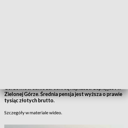
Źródło: Informacje Lubuskie, 13.05.2024
Te dane nie napawają optymizmem... Ze wszystkich
miast wojewódzkich w Polsce to właśnie w
Gorzowie średnie zarobki są najniższe. Lepiej jest w
Zielonej Górze. Średnia pensja jest wyższa o prawie
tysiąc złotych brutto.
Szczegóły w materiale wideo.