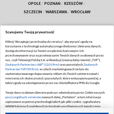
OPOLE
/
POZNAŃ
/
RZESZÓW
/
SZCZECIN
/
WARSZAWA
/
WROCŁAW
Szanujemy Twoją prywatność
Dołącz do nas:
Kliknij "Akceptuję i przechodzę do serwisu", aby wyrazić zgody na
korzystanie z technologii automatycznego śledzenia i zbierania danych,
TVP
dostęp do informacji na Twoim urządzeniu końcowym i ich
Abonament TVP
przechowywanie oraz na przetwarzanie Twoich danych osobowych przez
Regulamin TVP
nas, czyli Telewizję Polską S.A. w likwidacji (zwaną dalej również „TVP”),
Emisja w TVP
Polityka prywatności
Zaufanych Partnerów z IAB* (1201 firm)
oraz pozostałych
Zaufanych
Partnerów TVP (93 firm)
, w celach marketingowych (w tym do
Centrum informacji TVP
Moje zgody
zautomatyzowanego dopasowania reklam do Twoich zainteresowań i
mierzenia ich skuteczności) i pozostałych, które wskazujemy poniżej, a
Naziemna Telewizja Cyfrowa
Pomoc
także zgody na udostępnianie przez nas identyfikatora PPID do Google.
Sklep TVP
Biuro reklamy
Twoje dane osobowe zbierane podczas odwiedzania przez Ciebie naszych
Rada Programowa
Kontakt
poszczególnych serwisów
zwanych dalej „Portalem”, w tym informacje
zapisywane za pomocą technologii takich jak: pliki cookie, sygnalizatory
System NOS
WWW lub innych podobnych technologii umożliwiających świadczenie
dopasowanych i bezpiecznych usług, personalizację treści oraz reklam,
Informacje o nadawcy
Kanały