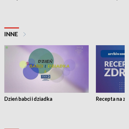
INNE
Dzień babci i dziadka
Recepta na z