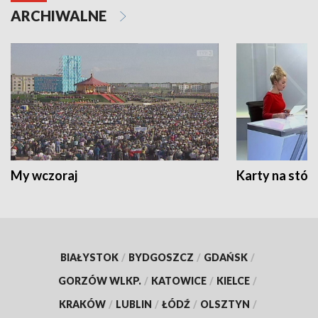
ARCHIWALNE
My wczoraj
Karty na stół:
BIAŁYSTOK
/
BYDGOSZCZ
/
GDAŃSK
/
GORZÓW WLKP.
/
KATOWICE
/
KIELCE
/
KRAKÓW
/
LUBLIN
/
ŁÓDŹ
/
OLSZTYN
/