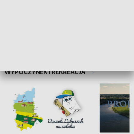
Kalejdoskop
Sołtys na med
WYPOCZYNEK I REKREACJA