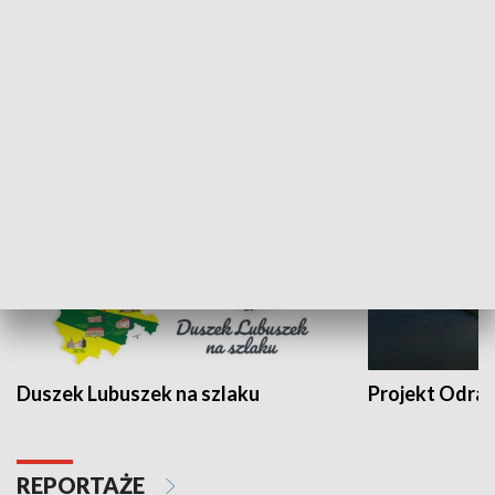
Kalejdoskop
Sołtys na med
WYPOCZYNEK I REKREACJA
Duszek Lubuszek na szlaku
Projekt Odra
REPORTAŻE