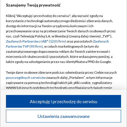
Szanujemy Twoją prywatność
Dołącz do nas:
Kliknij "Akceptuję i przechodzę do serwisu", aby wyrazić zgody na
korzystanie z technologii automatycznego śledzenia i zbierania danych,
TVP
dostęp do informacji na Twoim urządzeniu końcowym i ich
Abonament TVP
przechowywanie oraz na przetwarzanie Twoich danych osobowych przez
Regulamin TVP
nas, czyli Telewizję Polską S.A. w likwidacji (zwaną dalej również „TVP”),
Emisja w TVP
Polityka prywatności
Zaufanych Partnerów z IAB* (1201 firm)
oraz pozostałych
Zaufanych
Partnerów TVP (93 firm)
, w celach marketingowych (w tym do
Centrum informacji TVP
Moje zgody
zautomatyzowanego dopasowania reklam do Twoich zainteresowań i
mierzenia ich skuteczności) i pozostałych, które wskazujemy poniżej, a
Naziemna Telewizja Cyfrowa
Pomoc
także zgody na udostępnianie przez nas identyfikatora PPID do Google.
Sklep TVP
Biuro reklamy
Twoje dane osobowe zbierane podczas odwiedzania przez Ciebie naszych
Rada Programowa
Kontakt
poszczególnych serwisów
zwanych dalej „Portalem”, w tym informacje
zapisywane za pomocą technologii takich jak: pliki cookie, sygnalizatory
System NOS
WWW lub innych podobnych technologii umożliwiających świadczenie
dopasowanych i bezpiecznych usług, personalizację treści oraz reklam,
Informacje o nadawcy
Kanały
udostępnianie funkcji mediów społecznościowych oraz analizowanie
Akceptuję i przechodzę do serwisu
ruchu w Internecie.
Program dla prasy
©2026 Telewizja Polska S.A. w likwidacji
Biuro Reklamy
Twoje dane osobowe zbierane podczas odwiedzania przez Ciebie
Ustawienia zaawansowane
poszczególnych serwisów
na Portalu, takie jak adresy IP, identyfikatory
Ogłoszenie przetargowe
Twoich urządzeń końcowych i identyfikatory plików cookie, informacje o