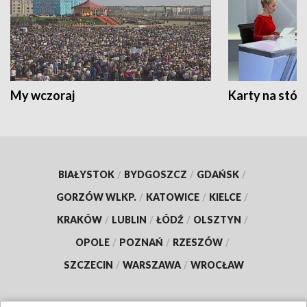
My wczoraj
Karty na stół:
BIAŁYSTOK
/
BYDGOSZCZ
/
GDAŃSK
/
GORZÓW WLKP.
/
KATOWICE
/
KIELCE
/
KRAKÓW
/
LUBLIN
/
ŁÓDŹ
/
OLSZTYN
/
OPOLE
/
POZNAŃ
/
RZESZÓW
/
SZCZECIN
/
WARSZAWA
/
WROCŁAW