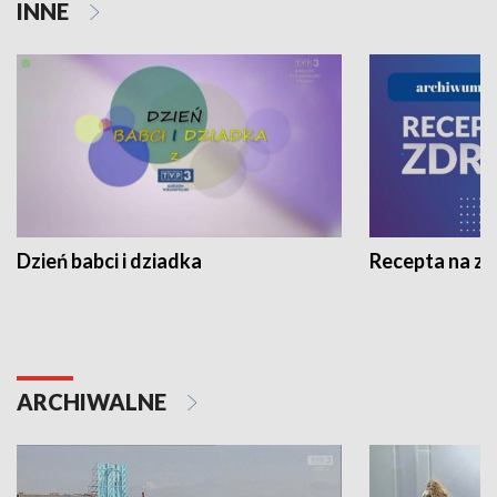
INNE
Dzień babci i dziadka
Recepta na z
ARCHIWALNE