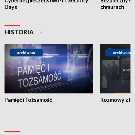
Cyberbezpieczeństwo-IT Security
Bezpieczny s
Days
chmurach
HISTORIA
Pamięć i Tożsamość
Rozmowy z his