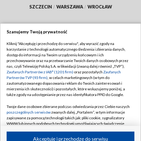
SZCZECIN
/
WARSZAWA
/
WROCŁAW
Szanujemy Twoją prywatność
Dołącz do nas:
Kliknij "Akceptuję i przechodzę do serwisu", aby wyrazić zgody na
korzystanie z technologii automatycznego śledzenia i zbierania danych,
TVP
dostęp do informacji na Twoim urządzeniu końcowym i ich
Abonament TVP
przechowywanie oraz na przetwarzanie Twoich danych osobowych przez
Regulamin TVP
nas, czyli Telewizję Polską S.A. w likwidacji (zwaną dalej również „TVP”),
Emisja w TVP
Polityka prywatności
Zaufanych Partnerów z IAB* (1201 firm)
oraz pozostałych
Zaufanych
Partnerów TVP (93 firm)
, w celach marketingowych (w tym do
Centrum informacji TVP
Moje zgody
zautomatyzowanego dopasowania reklam do Twoich zainteresowań i
mierzenia ich skuteczności) i pozostałych, które wskazujemy poniżej, a
Naziemna Telewizja Cyfrowa
Pomoc
także zgody na udostępnianie przez nas identyfikatora PPID do Google.
Sklep TVP
Biuro reklamy
Twoje dane osobowe zbierane podczas odwiedzania przez Ciebie naszych
Rada Programowa
Kontakt
poszczególnych serwisów
zwanych dalej „Portalem”, w tym informacje
zapisywane za pomocą technologii takich jak: pliki cookie, sygnalizatory
System NOS
WWW lub innych podobnych technologii umożliwiających świadczenie
dopasowanych i bezpiecznych usług, personalizację treści oraz reklam,
Informacje o nadawcy
Kanały
udostępnianie funkcji mediów społecznościowych oraz analizowanie
Akceptuję i przechodzę do serwisu
ruchu w Internecie.