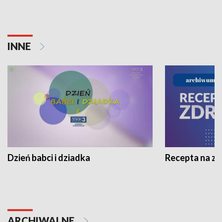
INNE
Dzień babci i dziadka
Recepta na z
ARCHIWALNE