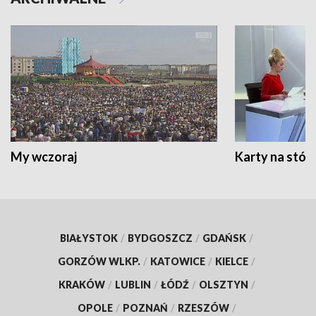
My wczoraj
Karty na stół:
BIAŁYSTOK
/
BYDGOSZCZ
/
GDAŃSK
/
GORZÓW WLKP.
/
KATOWICE
/
KIELCE
/
KRAKÓW
/
LUBLIN
/
ŁÓDŹ
/
OLSZTYN
/
OPOLE
/
POZNAŃ
/
RZESZÓW
/