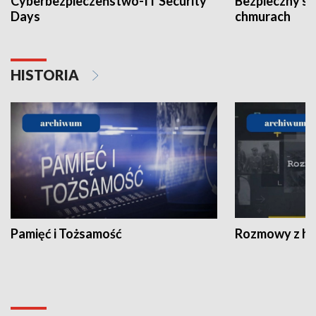
Cyberbezpieczeństwo-IT Security
Bezpieczny s
Days
chmurach
HISTORIA
Pamięć i Tożsamość
Rozmowy z his