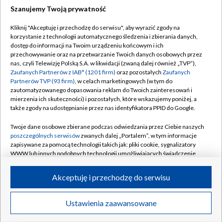
Szanujemy Twoją prywatność
Dołącz do nas:
Kliknij "Akceptuję i przechodzę do serwisu", aby wyrazić zgody na
korzystanie z technologii automatycznego śledzenia i zbierania danych,
TVP
dostęp do informacji na Twoim urządzeniu końcowym i ich
Abonament TVP
przechowywanie oraz na przetwarzanie Twoich danych osobowych przez
Regulamin TVP
nas, czyli Telewizję Polską S.A. w likwidacji (zwaną dalej również „TVP”),
Emisja w TVP
Polityka prywatności
Zaufanych Partnerów z IAB* (1201 firm)
oraz pozostałych
Zaufanych
Partnerów TVP (93 firm)
, w celach marketingowych (w tym do
Centrum informacji TVP
Moje zgody
zautomatyzowanego dopasowania reklam do Twoich zainteresowań i
mierzenia ich skuteczności) i pozostałych, które wskazujemy poniżej, a
Naziemna Telewizja Cyfrowa
Pomoc
także zgody na udostępnianie przez nas identyfikatora PPID do Google.
Sklep TVP
Biuro reklamy
Twoje dane osobowe zbierane podczas odwiedzania przez Ciebie naszych
Rada Programowa
Kontakt
poszczególnych serwisów
zwanych dalej „Portalem”, w tym informacje
zapisywane za pomocą technologii takich jak: pliki cookie, sygnalizatory
System NOS
WWW lub innych podobnych technologii umożliwiających świadczenie
dopasowanych i bezpiecznych usług, personalizację treści oraz reklam,
Informacje o nadawcy
Kanały
udostępnianie funkcji mediów społecznościowych oraz analizowanie
Akceptuję i przechodzę do serwisu
ruchu w Internecie.
Program dla prasy
©2026 Telewizja Polska S.A. w likwidacji
Biuro Reklamy
Twoje dane osobowe zbierane podczas odwiedzania przez Ciebie
Ustawienia zaawansowane
poszczególnych serwisów
na Portalu, takie jak adresy IP, identyfikatory
Ogłoszenie przetargowe
Twoich urządzeń końcowych i identyfikatory plików cookie, informacje o