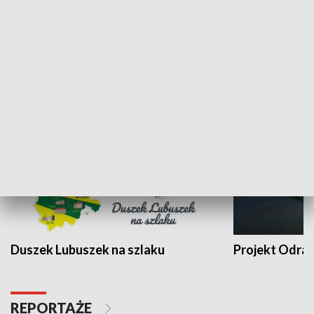
Kalejdoskop
Sołtys na med
WYPOCZYNEK I REKREACJA
Duszek Lubuszek na szlaku
Projekt Odra
REPORTAŻE