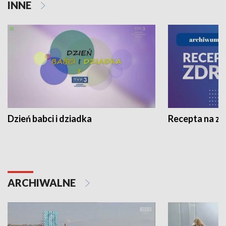
INNE
Dzień babci i dziadka
Recepta na z
ARCHIWALNE