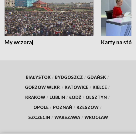
My wczoraj
Karty na stół:
BIAŁYSTOK
/
BYDGOSZCZ
/
GDAŃSK
/
GORZÓW WLKP.
/
KATOWICE
/
KIELCE
/
KRAKÓW
/
LUBLIN
/
ŁÓDŹ
/
OLSZTYN
/
OPOLE
/
POZNAŃ
/
RZESZÓW
/
SZCZECIN
/
WARSZAWA
/
WROCŁAW