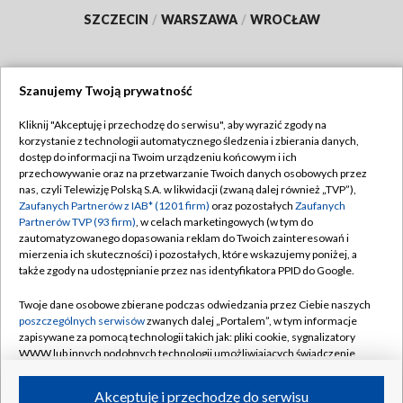
SZCZECIN
/
WARSZAWA
/
WROCŁAW
Szanujemy Twoją prywatność
Dołącz do nas:
Kliknij "Akceptuję i przechodzę do serwisu", aby wyrazić zgody na
korzystanie z technologii automatycznego śledzenia i zbierania danych,
TVP
dostęp do informacji na Twoim urządzeniu końcowym i ich
Abonament TVP
przechowywanie oraz na przetwarzanie Twoich danych osobowych przez
Regulamin TVP
nas, czyli Telewizję Polską S.A. w likwidacji (zwaną dalej również „TVP”),
Emisja w TVP
Polityka prywatności
Zaufanych Partnerów z IAB* (1201 firm)
oraz pozostałych
Zaufanych
Partnerów TVP (93 firm)
, w celach marketingowych (w tym do
Centrum informacji TVP
Moje zgody
zautomatyzowanego dopasowania reklam do Twoich zainteresowań i
mierzenia ich skuteczności) i pozostałych, które wskazujemy poniżej, a
Naziemna Telewizja Cyfrowa
Pomoc
także zgody na udostępnianie przez nas identyfikatora PPID do Google.
Sklep TVP
Biuro reklamy
Twoje dane osobowe zbierane podczas odwiedzania przez Ciebie naszych
Rada Programowa
Kontakt
poszczególnych serwisów
zwanych dalej „Portalem”, w tym informacje
zapisywane za pomocą technologii takich jak: pliki cookie, sygnalizatory
System NOS
WWW lub innych podobnych technologii umożliwiających świadczenie
dopasowanych i bezpiecznych usług, personalizację treści oraz reklam,
Informacje o nadawcy
Kanały
udostępnianie funkcji mediów społecznościowych oraz analizowanie
Akceptuję i przechodzę do serwisu
ruchu w Internecie.