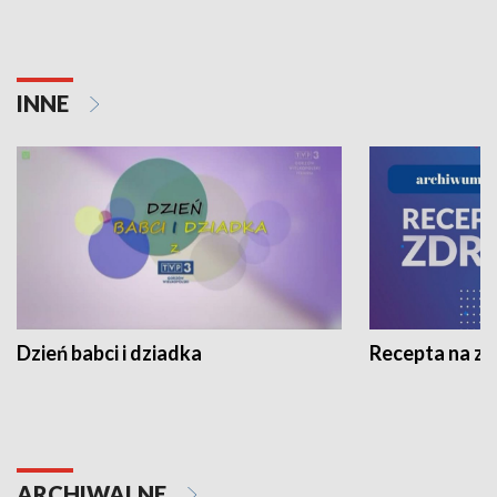
INNE
Dzień babci i dziadka
Recepta na z
ARCHIWALNE