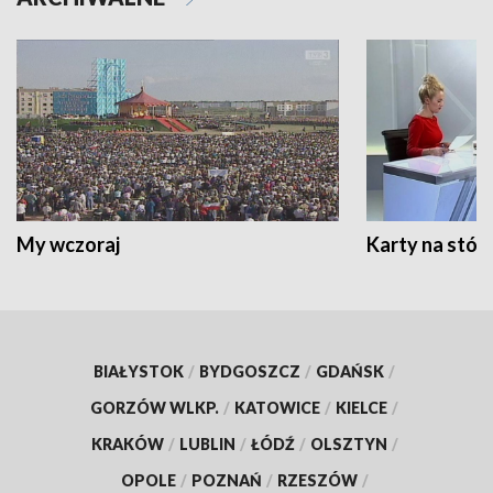
My wczoraj
Karty na stół:
BIAŁYSTOK
/
BYDGOSZCZ
/
GDAŃSK
/
GORZÓW WLKP.
/
KATOWICE
/
KIELCE
/
KRAKÓW
/
LUBLIN
/
ŁÓDŹ
/
OLSZTYN
/
OPOLE
/
POZNAŃ
/
RZESZÓW
/