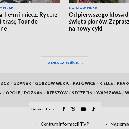
 WLKP.
GORZÓW WLKP.
a, hełm i miecz. Rycerz
Od pierwszego kłosa 
ł trasę Tour de
święta plonów. Zapra
gne
na nowy cykl
ZOBACZ WIĘCEJ
SZCZ
/
GDAŃSK
/
GORZÓW WLKP.
/
KATOWICE
/
KIELCE
/
KRA
N
/
OPOLE
/
POZNAŃ
/
RZESZÓW
/
SZCZECIN
/
WARSZAWA
/
W
Dołącz do nas:
Centrum informacji TVP
Naziemna