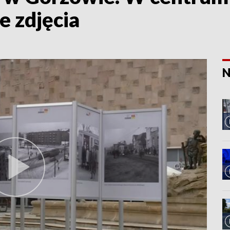
e zdjęcia
N