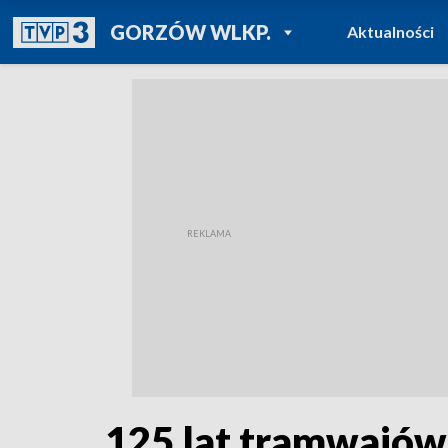
POWRÓT DO
GORZÓW WLKP.
Aktualności
TVP REGIONY
125 lat tramwajów