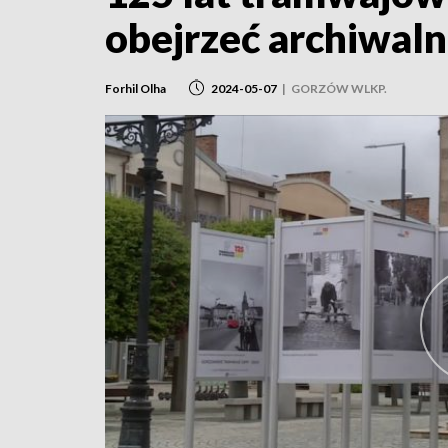
obejrzeć archiwaln
Forhil Olha
2024-05-07
|
GORZÓW WLKP.