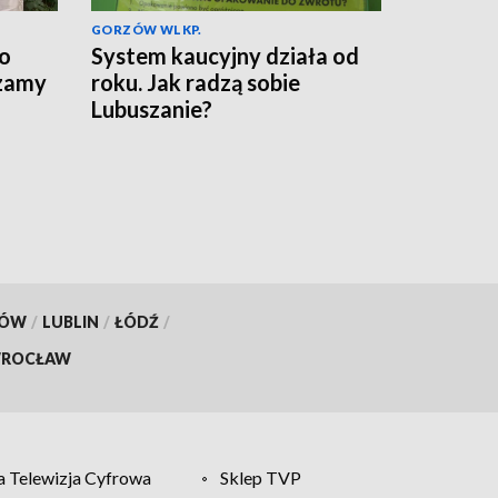
GORZÓW WLKP.
do
System kaucyjny działa od
szamy
roku. Jak radzą sobie
Lubuszanie?
KÓW
/
LUBLIN
/
ŁÓDŹ
/
ROCŁAW
 Telewizja Cyfrowa
Sklep TVP