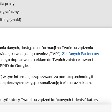
la prasy
tograficzny
sing (znaki)
klamy
Kontakt
rania danych, dostęp do informacji na Twoim urządzeniu
idacji (zwaną dalej również „TVP”),
Zaufanych Partnerów
anego dopasowania reklam do Twoich zainteresowań i
a PPID do Google.
”, w tym informacje zapisywane za pomocą technologii
zpiecznych usług, personalizację treści oraz reklam,
identyfikatory Twoich urządzeń końcowych i identyfikatory
P,
Zaufanych Partnerów z IAB
oraz pozostałych
Zaufanych
 wyboru podstawowych reklam, wyboru spersonalizowanych