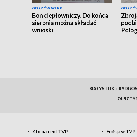
GORZÓW WLKP.
GORZÓW
Bon ciepłowniczy. Do końca
Zbroj
sierpnia można składać
podbi
wnioski
Polo
BIAŁYSTOK
/
BYDGO
OLSZTY
Abonament TVP
Emisja w TVP