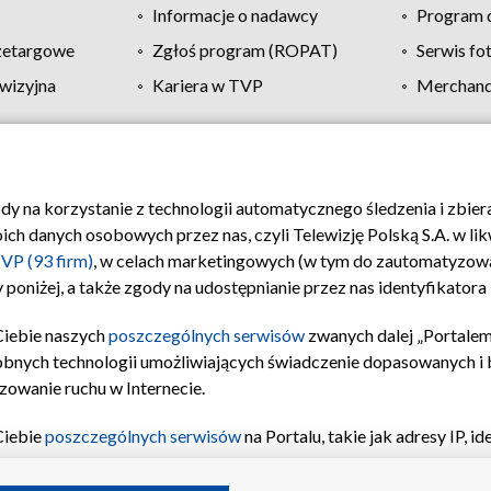
Informacje o nadawcy
Program d
zetargowe
Zgłoś program (ROPAT)
Serwis fo
wizyjna
Kariera w TVP
Merchandi
Polityka prywatności
Moje zgody
Pomoc
Biuro re
ody na korzystanie z technologii automatycznego śledzenia i zbie
 danych osobowych przez nas, czyli Telewizję Polską S.A. w likw
VP (93 firm)
, w celach marketingowych (w tym do zautomatyzow
 poniżej, a także zgody na udostępnianie przez nas identyfikator
Ciebie naszych
poszczególnych serwisów
zwanych dalej „Portalem
obnych technologii umożliwiających świadczenie dopasowanych i be
zowanie ruchu w Internecie.
Ciebie
poszczególnych serwisów
na Portalu, takie jak adresy IP, 
sach Portalu czy historia odwiedzin będą przetwarzane przez TV
ji: przechowywania informacji na urządzeniu lub dostęp do nich,