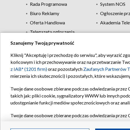
Rada Programowa
System NOS
Biuro Reklamy
Ogłoszenie pr
Oferta Handlowa
Akademia Tele
Telegazeta ogłoszenia
Szanujemy Twoją prywatność
Regulamin TVP
Kliknij "Akceptuję i przechodzę do serwisu", aby wyrazić zg
końcowym i ich przechowywanie oraz na przetwarzanie Twoich
z IAB* (1201 firm)
oraz pozostałych
Zaufanych Partnerów T
mierzenia ich skuteczności) i pozostałych, które wskazujemy
Twoje dane osobowe zbierane podczas odwiedzania przez 
takich jak: pliki cookie, sygnalizatory WWW lub innych pod
udostępnianie funkcji mediów społecznościowych oraz anali
Twoje dane osobowe zbierane podczas odwiedzania przez 
plików cookie, informacje o Twoich wyszukiwaniach w serwi
Partnerów TVP
dla realizacji następujących celów i funkc