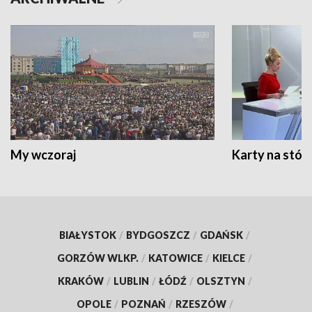
My wczoraj
Karty na stół:
BIAŁYSTOK
/
BYDGOSZCZ
/
GDAŃSK
/
GORZÓW WLKP.
/
KATOWICE
/
KIELCE
/
KRAKÓW
/
LUBLIN
/
ŁÓDŹ
/
OLSZTYN
/
OPOLE
/
POZNAŃ
/
RZESZÓW
/