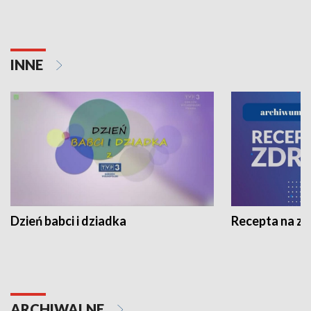
INNE
Dzień babci i dziadka
Recepta na z
ARCHIWALNE