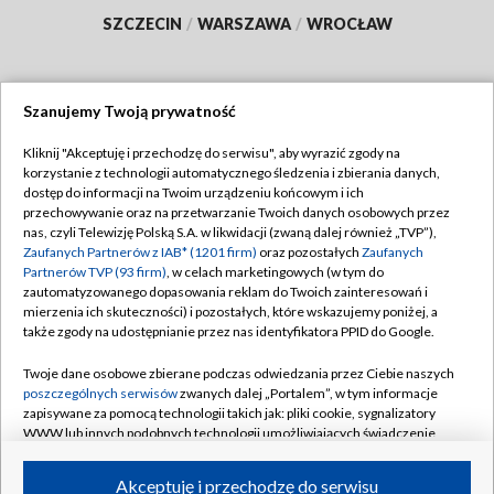
SZCZECIN
/
WARSZAWA
/
WROCŁAW
Szanujemy Twoją prywatność
Dołącz do nas:
Kliknij "Akceptuję i przechodzę do serwisu", aby wyrazić zgody na
korzystanie z technologii automatycznego śledzenia i zbierania danych,
TVP
dostęp do informacji na Twoim urządzeniu końcowym i ich
Abonament TVP
przechowywanie oraz na przetwarzanie Twoich danych osobowych przez
Regulamin TVP
nas, czyli Telewizję Polską S.A. w likwidacji (zwaną dalej również „TVP”),
Emisja w TVP
Polityka prywatności
Zaufanych Partnerów z IAB* (1201 firm)
oraz pozostałych
Zaufanych
Partnerów TVP (93 firm)
, w celach marketingowych (w tym do
Centrum informacji TVP
Moje zgody
zautomatyzowanego dopasowania reklam do Twoich zainteresowań i
mierzenia ich skuteczności) i pozostałych, które wskazujemy poniżej, a
Naziemna Telewizja Cyfrowa
Pomoc
także zgody na udostępnianie przez nas identyfikatora PPID do Google.
Sklep TVP
Biuro reklamy
Twoje dane osobowe zbierane podczas odwiedzania przez Ciebie naszych
Rada Programowa
Kontakt
poszczególnych serwisów
zwanych dalej „Portalem”, w tym informacje
zapisywane za pomocą technologii takich jak: pliki cookie, sygnalizatory
System NOS
WWW lub innych podobnych technologii umożliwiających świadczenie
dopasowanych i bezpiecznych usług, personalizację treści oraz reklam,
Informacje o nadawcy
Kanały
udostępnianie funkcji mediów społecznościowych oraz analizowanie
Akceptuję i przechodzę do serwisu
ruchu w Internecie.