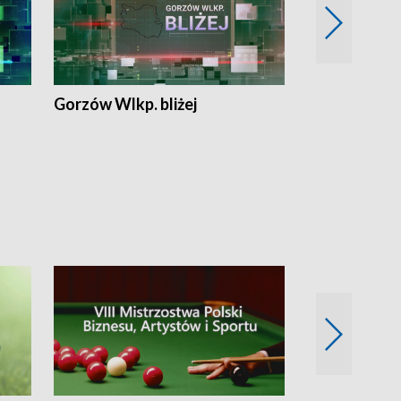
Gorzów Wlkp. bliżej
Lubuskie bliż