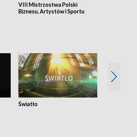
VIII Mistrzostwa Polski
Cztery kwar
Biznesu, Artystów i Sportu
Światło
Nowy adres