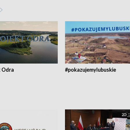
t Odra
#pokazujemylubuskie