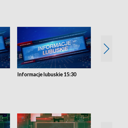
Informacje lubuskie 15:30
Przegląd ty