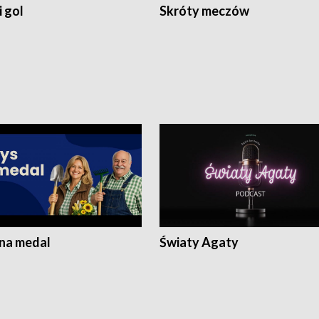
 gol
Skróty meczów
 na medal
Światy Agaty