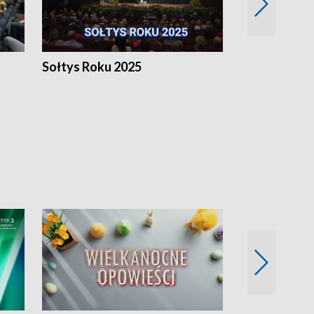
h
Sołtys Roku 2025
20 lat minęł
Wlkp.