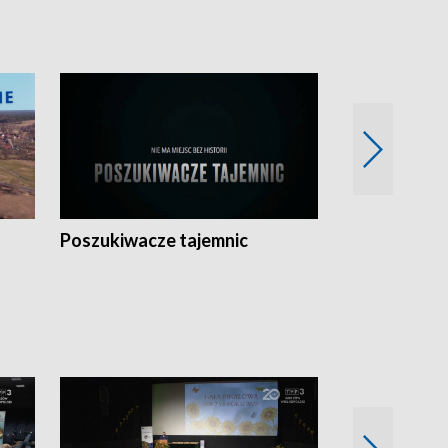
Poszukiwacze tajemnic
Kostrzyn na 