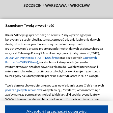
SZCZECIN
/
WARSZAWA
/
WROCŁAW
Szanujemy Twoją prywatność
Dołącz do nas:
Kliknij "Akceptuję i przechodzę do serwisu", aby wyrazić zgody na
korzystanie z technologii automatycznego śledzenia i zbierania danych,
TVP
dostęp do informacji na Twoim urządzeniu końcowym i ich
Abonament TVP
przechowywanie oraz na przetwarzanie Twoich danych osobowych przez
Regulamin TVP
nas, czyli Telewizję Polską S.A. w likwidacji (zwaną dalej również „TVP”),
Emisja w TVP
Polityka prywatności
Zaufanych Partnerów z IAB* (1201 firm)
oraz pozostałych
Zaufanych
Partnerów TVP (93 firm)
, w celach marketingowych (w tym do
Centrum informacji TVP
Moje zgody
zautomatyzowanego dopasowania reklam do Twoich zainteresowań i
mierzenia ich skuteczności) i pozostałych, które wskazujemy poniżej, a
Naziemna Telewizja Cyfrowa
Pomoc
także zgody na udostępnianie przez nas identyfikatora PPID do Google.
Sklep TVP
Biuro reklamy
Twoje dane osobowe zbierane podczas odwiedzania przez Ciebie naszych
Rada Programowa
Kontakt
poszczególnych serwisów
zwanych dalej „Portalem”, w tym informacje
zapisywane za pomocą technologii takich jak: pliki cookie, sygnalizatory
System NOS
WWW lub innych podobnych technologii umożliwiających świadczenie
dopasowanych i bezpiecznych usług, personalizację treści oraz reklam,
Informacje o nadawcy
Kanały
udostępnianie funkcji mediów społecznościowych oraz analizowanie
Akceptuję i przechodzę do serwisu
ruchu w Internecie.