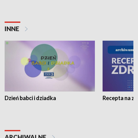
INNE
Dzień babci i dziadka
Recepta na z
ARCHIWALNE