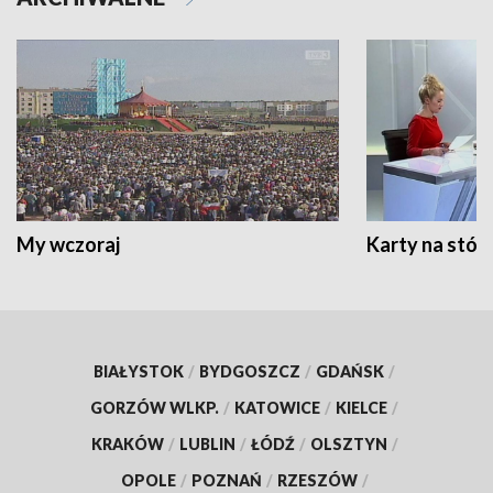
My wczoraj
Karty na stół:
BIAŁYSTOK
/
BYDGOSZCZ
/
GDAŃSK
/
GORZÓW WLKP.
/
KATOWICE
/
KIELCE
/
KRAKÓW
/
LUBLIN
/
ŁÓDŹ
/
OLSZTYN
/
OPOLE
/
POZNAŃ
/
RZESZÓW
/