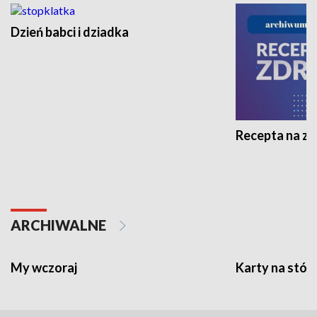
Dzień babci i dziadka
Recepta na z
ARCHIWALNE
My wczoraj
Karty na stół: