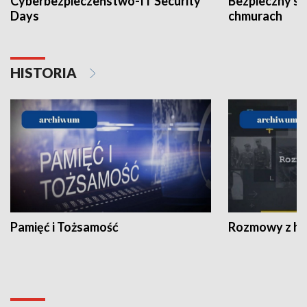
Cyberbezpieczeństwo-IT Security
Bezpieczny s
Days
chmurach
HISTORIA
Pamięć i Tożsamość
Rozmowy z his