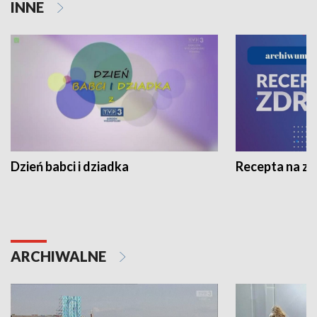
INNE
Dzień babci i dziadka
Recepta na z
ARCHIWALNE