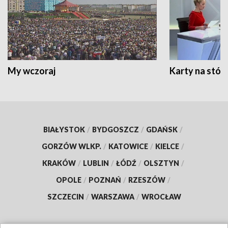
My wczoraj
Karty na stół:
BIAŁYSTOK
/
BYDGOSZCZ
/
GDAŃSK
/
GORZÓW WLKP.
/
KATOWICE
/
KIELCE
/
KRAKÓW
/
LUBLIN
/
ŁÓDŹ
/
OLSZTYN
/
OPOLE
/
POZNAŃ
/
RZESZÓW
/
SZCZECIN
/
WARSZAWA
/
WROCŁAW