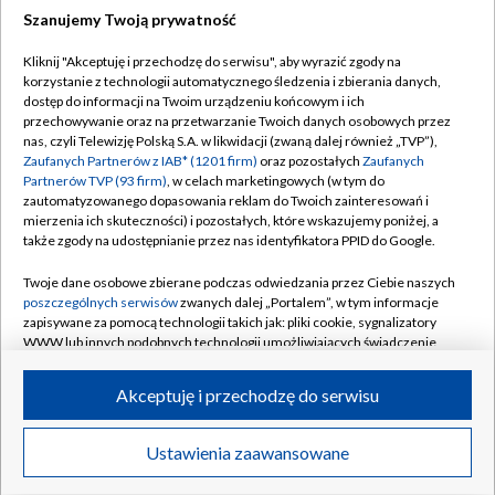
Szanujemy Twoją prywatność
Dołącz do nas:
Kliknij "Akceptuję i przechodzę do serwisu", aby wyrazić zgody na
korzystanie z technologii automatycznego śledzenia i zbierania danych,
TVP
dostęp do informacji na Twoim urządzeniu końcowym i ich
Abonament TVP
przechowywanie oraz na przetwarzanie Twoich danych osobowych przez
Regulamin TVP
nas, czyli Telewizję Polską S.A. w likwidacji (zwaną dalej również „TVP”),
Emisja w TVP
Polityka prywatności
Zaufanych Partnerów z IAB* (1201 firm)
oraz pozostałych
Zaufanych
Partnerów TVP (93 firm)
, w celach marketingowych (w tym do
Centrum informacji TVP
Moje zgody
zautomatyzowanego dopasowania reklam do Twoich zainteresowań i
mierzenia ich skuteczności) i pozostałych, które wskazujemy poniżej, a
Naziemna Telewizja Cyfrowa
Pomoc
także zgody na udostępnianie przez nas identyfikatora PPID do Google.
Sklep TVP
Biuro reklamy
Twoje dane osobowe zbierane podczas odwiedzania przez Ciebie naszych
Rada Programowa
Kontakt
poszczególnych serwisów
zwanych dalej „Portalem”, w tym informacje
zapisywane za pomocą technologii takich jak: pliki cookie, sygnalizatory
System NOS
WWW lub innych podobnych technologii umożliwiających świadczenie
dopasowanych i bezpiecznych usług, personalizację treści oraz reklam,
Informacje o nadawcy
Kanały
udostępnianie funkcji mediów społecznościowych oraz analizowanie
Akceptuję i przechodzę do serwisu
ruchu w Internecie.
Program dla prasy
©2026 Telewizja Polska S.A. w likwidacji
Biuro Reklamy
Twoje dane osobowe zbierane podczas odwiedzania przez Ciebie
Ustawienia zaawansowane
poszczególnych serwisów
na Portalu, takie jak adresy IP, identyfikatory
Ogłoszenie przetargowe
Twoich urządzeń końcowych i identyfikatory plików cookie, informacje o