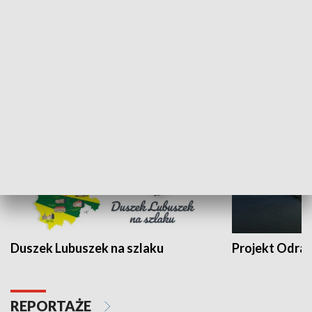
Kalejdoskop
Sołtys na med
WYPOCZYNEK I REKREACJA
Duszek Lubuszek na szlaku
Projekt Odra
REPORTAŻE