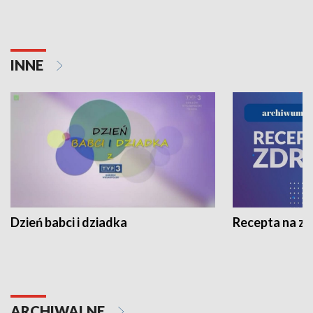
INNE
Dzień babci i dziadka
Recepta na z
ARCHIWALNE