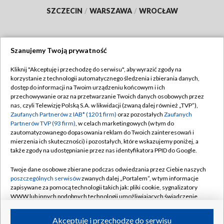
SZCZECIN
/
WARSZAWA
/
WROCŁAW
Szanujemy Twoją prywatność
Dołącz do nas:
Kliknij "Akceptuję i przechodzę do serwisu", aby wyrazić zgody na
korzystanie z technologii automatycznego śledzenia i zbierania danych,
TVP
dostęp do informacji na Twoim urządzeniu końcowym i ich
Abonament TVP
przechowywanie oraz na przetwarzanie Twoich danych osobowych przez
Regulamin TVP
nas, czyli Telewizję Polską S.A. w likwidacji (zwaną dalej również „TVP”),
Emisja w TVP
Polityka prywatności
Zaufanych Partnerów z IAB* (1201 firm)
oraz pozostałych
Zaufanych
Partnerów TVP (93 firm)
, w celach marketingowych (w tym do
Centrum informacji TVP
Moje zgody
zautomatyzowanego dopasowania reklam do Twoich zainteresowań i
mierzenia ich skuteczności) i pozostałych, które wskazujemy poniżej, a
Naziemna Telewizja Cyfrowa
Pomoc
także zgody na udostępnianie przez nas identyfikatora PPID do Google.
Sklep TVP
Biuro reklamy
Twoje dane osobowe zbierane podczas odwiedzania przez Ciebie naszych
Rada Programowa
Kontakt
poszczególnych serwisów
zwanych dalej „Portalem”, w tym informacje
zapisywane za pomocą technologii takich jak: pliki cookie, sygnalizatory
System NOS
WWW lub innych podobnych technologii umożliwiających świadczenie
dopasowanych i bezpiecznych usług, personalizację treści oraz reklam,
Informacje o nadawcy
Kanały
udostępnianie funkcji mediów społecznościowych oraz analizowanie
Akceptuję i przechodzę do serwisu
ruchu w Internecie.