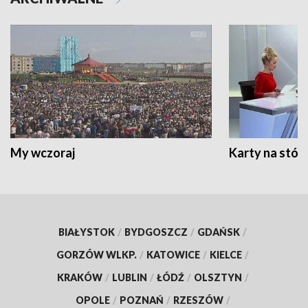
My wczoraj
Karty na stół:
BIAŁYSTOK
/
BYDGOSZCZ
/
GDAŃSK
/
GORZÓW WLKP.
/
KATOWICE
/
KIELCE
/
KRAKÓW
/
LUBLIN
/
ŁÓDŹ
/
OLSZTYN
/
OPOLE
/
POZNAŃ
/
RZESZÓW
/