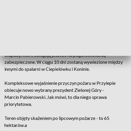
ewentualnie nieprawidłowości podczas prowadzonej akcji i
ewentualne zaniedbania związane z zabezpieczeniem
odpadów.
Prokuratura zleciła nowym biegłym zbadanie próbek
chmury pożarowej i gleby.
Odpady, które zalegają jeszcze na pogorzelisku, są
zabezpieczone. W ciągu 10 dni zostaną wywiezione między
innymi do spalarni w Ciepielówku i Koninie.
Kompleksowe wyjaśnienie przyczyn pożaru w Przylepie
obiecuje nowo wybrany prezydent Zielonej Góry -
Marcin Pabierowski. Jak mówi, to dla niego sprawa
priorytetowa.
Teren objęty skażeniem po lipcowym pożarze - to 65
hektarów.a