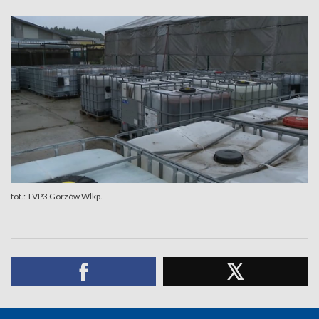
fot.: TVP3 Gorzów Wlkp.