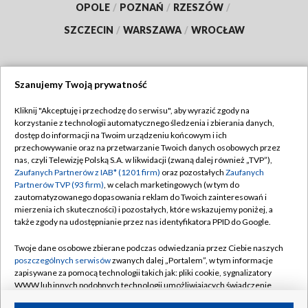
OPOLE
/
POZNAŃ
/
RZESZÓW
/
SZCZECIN
/
WARSZAWA
/
WROCŁAW
Szanujemy Twoją prywatność
Dołącz do nas:
Kliknij "Akceptuję i przechodzę do serwisu", aby wyrazić zgody na
korzystanie z technologii automatycznego śledzenia i zbierania danych,
TVP
dostęp do informacji na Twoim urządzeniu końcowym i ich
Abonament TVP
przechowywanie oraz na przetwarzanie Twoich danych osobowych przez
Regulamin TVP
nas, czyli Telewizję Polską S.A. w likwidacji (zwaną dalej również „TVP”),
Emisja w TVP
Polityka prywatności
Zaufanych Partnerów z IAB* (1201 firm)
oraz pozostałych
Zaufanych
Partnerów TVP (93 firm)
, w celach marketingowych (w tym do
Centrum informacji TVP
Moje zgody
zautomatyzowanego dopasowania reklam do Twoich zainteresowań i
mierzenia ich skuteczności) i pozostałych, które wskazujemy poniżej, a
Naziemna Telewizja Cyfrowa
Pomoc
także zgody na udostępnianie przez nas identyfikatora PPID do Google.
Sklep TVP
Biuro reklamy
Twoje dane osobowe zbierane podczas odwiedzania przez Ciebie naszych
Rada Programowa
Kontakt
poszczególnych serwisów
zwanych dalej „Portalem”, w tym informacje
zapisywane za pomocą technologii takich jak: pliki cookie, sygnalizatory
System NOS
WWW lub innych podobnych technologii umożliwiających świadczenie
dopasowanych i bezpiecznych usług, personalizację treści oraz reklam,
Informacje o nadawcy
Kanały