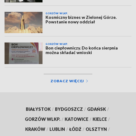
GORZÓW WLKP.
Kosmiczny biznes w Zielonej Górze.
Powstanie nowy oddział
GORZÓW WLKP.
Bon ciepłowniczy. Do końca sierpnia
można składać wnioski
ZOBACZ WIĘCEJ
BIAŁYSTOK
/
BYDGOSZCZ
/
GDAŃSK
/
GORZÓW WLKP.
/
KATOWICE
/
KIELCE
/
KRAKÓW
/
LUBLIN
/
ŁÓDŹ
/
OLSZTYN
/