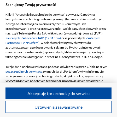
Szanujemy Twoją prywatność
Dołącz do nas:
Kliknij "Akceptuję i przechodzę do serwisu", aby wyrazić zgody na
korzystanie z technologii automatycznego śledzenia i zbierania danych,
TVP
dostęp do informacji na Twoim urządzeniu końcowym i ich
Abonament TVP
przechowywanie oraz na przetwarzanie Twoich danych osobowych przez
Regulamin TVP
nas, czyli Telewizję Polską S.A. w likwidacji (zwaną dalej również „TVP”),
Emisja w TVP
Polityka prywatności
Zaufanych Partnerów z IAB* (1201 firm)
oraz pozostałych
Zaufanych
Partnerów TVP (93 firm)
, w celach marketingowych (w tym do
Centrum informacji TVP
Moje zgody
zautomatyzowanego dopasowania reklam do Twoich zainteresowań i
mierzenia ich skuteczności) i pozostałych, które wskazujemy poniżej, a
Naziemna Telewizja Cyfrowa
Pomoc
także zgody na udostępnianie przez nas identyfikatora PPID do Google.
Sklep TVP
Biuro reklamy
Twoje dane osobowe zbierane podczas odwiedzania przez Ciebie naszych
Rada Programowa
Kontakt
poszczególnych serwisów
zwanych dalej „Portalem”, w tym informacje
zapisywane za pomocą technologii takich jak: pliki cookie, sygnalizatory
System NOS
WWW lub innych podobnych technologii umożliwiających świadczenie
dopasowanych i bezpiecznych usług, personalizację treści oraz reklam,
Informacje o nadawcy
Kanały
udostępnianie funkcji mediów społecznościowych oraz analizowanie
Akceptuję i przechodzę do serwisu
ruchu w Internecie.
Program dla prasy
©2026 Telewizja Polska S.A. w likwidacji
Biuro Reklamy
Twoje dane osobowe zbierane podczas odwiedzania przez Ciebie
Ustawienia zaawansowane
poszczególnych serwisów
na Portalu, takie jak adresy IP, identyfikatory
Ogłoszenie przetargowe
Twoich urządzeń końcowych i identyfikatory plików cookie, informacje o