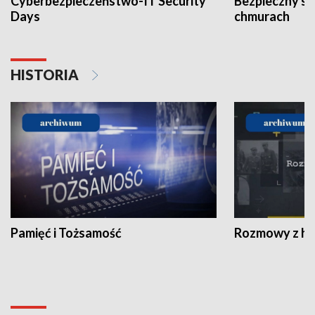
Cyberbezpieczeństwo-IT Security
Bezpieczny s
Days
chmurach
HISTORIA
Pamięć i Tożsamość
Rozmowy z his