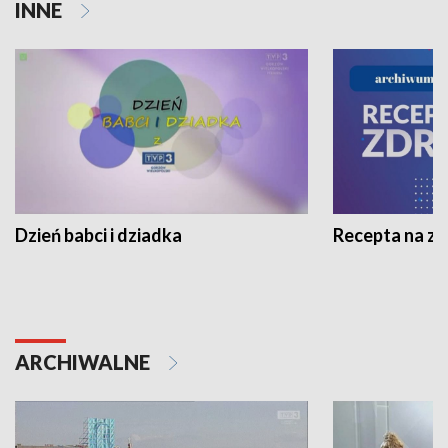
INNE
Dzień babci i dziadka
Recepta na z
ARCHIWALNE