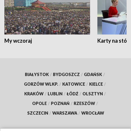
My wczoraj
Karty na stół:
BIAŁYSTOK
/
BYDGOSZCZ
/
GDAŃSK
/
GORZÓW WLKP.
/
KATOWICE
/
KIELCE
/
KRAKÓW
/
LUBLIN
/
ŁÓDŹ
/
OLSZTYN
/
OPOLE
/
POZNAŃ
/
RZESZÓW
/
SZCZECIN
/
WARSZAWA
/
WROCŁAW