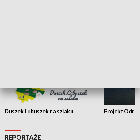
Kalejdoskop
Sołtys na med
WYPOCZYNEK I REKREACJA
Duszek Lubuszek na szlaku
Projekt Odra
REPORTAŻE