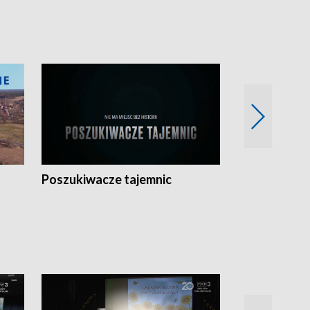
Poszukiwacze tajemnic
Kostrzyn na 