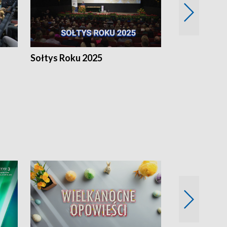
h
Sołtys Roku 2025
20 lat minęł
Wlkp.