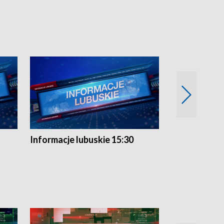
Informacje lubuskie 15:30
Przegląd ty