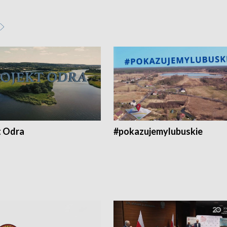
t Odra
#pokazujemylubuskie