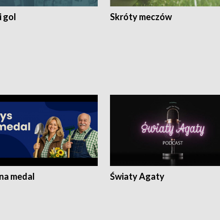
 gol
Skróty meczów
 na medal
Światy Agaty