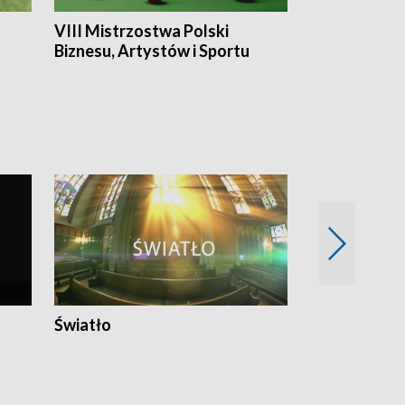
VIII Mistrzostwa Polski
Cztery kwar
Biznesu, Artystów i Sportu
Światło
Nowy adres