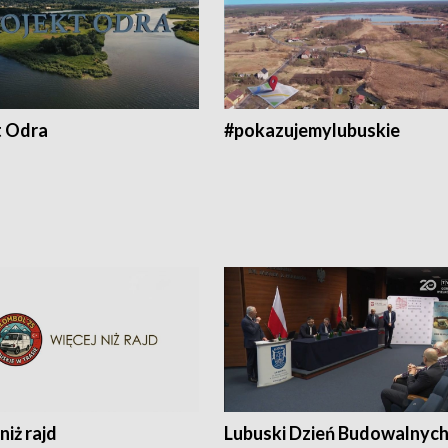
t Odra
#pokazujemylubuskie
niż rajd
Lubuski Dzień Budowalnyc