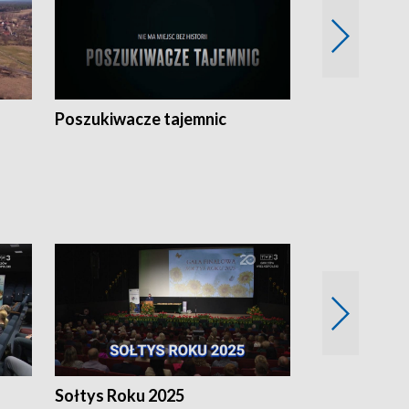
Poszukiwacze tajemnic
Kostrzyn na 
h
Sołtys Roku 2025
20 lat minęł