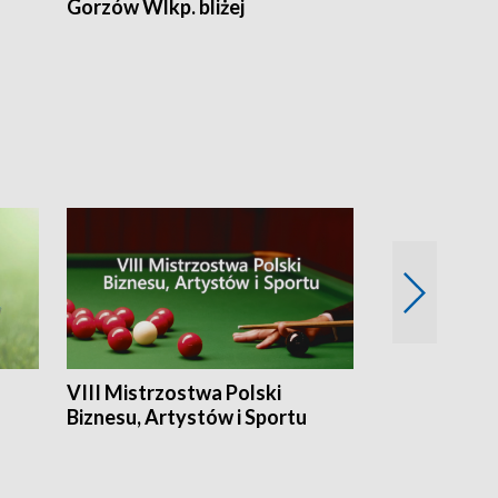
Gorzów Wlkp. bliżej
Lubuskie bliż
VIII Mistrzostwa Polski
Cztery kwar
Biznesu, Artystów i Sportu