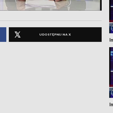
UDOSTĘPNIJ NA X
I
I