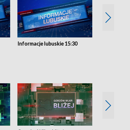
Informacje lubuskie 15:30
Przegląd ty