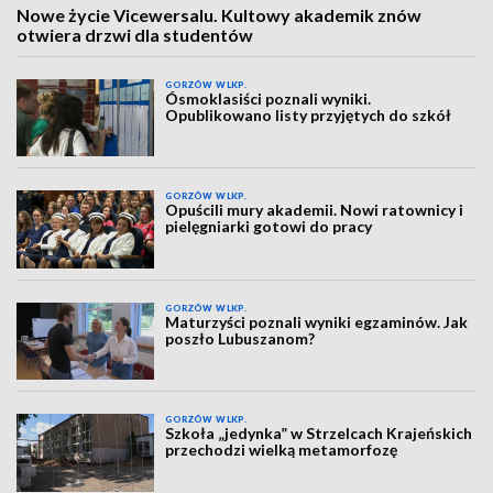
Nowe życie Vicewersalu. Kultowy akademik znów
otwiera drzwi dla studentów
GORZÓW WLKP.
Ósmoklasiści poznali wyniki.
Opublikowano listy przyjętych do szkół
GORZÓW WLKP.
Opuścili mury akademii. Nowi ratownicy i
pielęgniarki gotowi do pracy
GORZÓW WLKP.
Maturzyści poznali wyniki egzaminów. Jak
poszło Lubuszanom?
GORZÓW WLKP.
Szkoła „jedynka” w Strzelcach Krajeńskich
przechodzi wielką metamorfozę