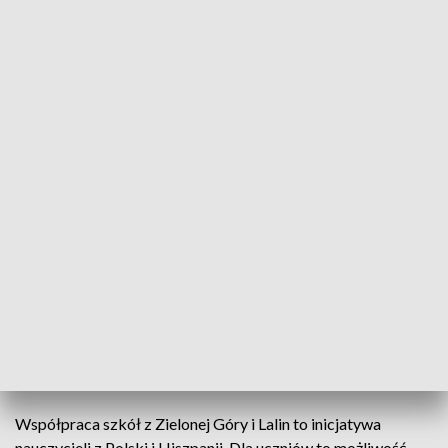
Młodzi Hiszpanie, którzy w Polsce są po raz pierwszy też
chwalą się swoimi językowymi umiejętnościami.
Zielonogórskie liceum i szkoła średnia w Lalin współpracują
od 7 lat. Placówki stawiają na wymianę młodzieży. Co roku
młodzi Hiszpanie przez kilka dni mieszkają w domach
zielonogórzan, a potem goszczą polskich licealistów u siebie.
Przyjaźnie zawiązują się od pierwszego powitania.
W bliższym poznaniu pomaga nie tylko język hiszpański,
ale też wspólni, polsko-hiszpańscy bohaterowie.
Uczniowie z Lalin zapewniają, że w Polsce czują się jak w
rodzinnych stronach. Przede wszystkim chwalą gościnność
swoich gospodarzy i na nic nie narzekają.
Współpraca szkół z Zielonej Góry i Lalin to inicjatywa
nauczycieli z Polski i Hiszpanii. Dla uczniów to możliwość