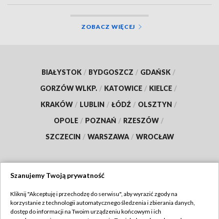
ZOBACZ WIĘCEJ
BIAŁYSTOK
/
BYDGOSZCZ
/
GDAŃSK
/
GORZÓW WLKP.
/
KATOWICE
/
KIELCE
/
KRAKÓW
/
LUBLIN
/
ŁÓDŹ
/
OLSZTYN
/
OPOLE
/
POZNAŃ
/
RZESZÓW
/
SZCZECIN
/
WARSZAWA
/
WROCŁAW
Szanujemy Twoją prywatność
Dołącz do nas:
Kliknij "Akceptuję i przechodzę do serwisu", aby wyrazić zgody na
korzystanie z technologii automatycznego śledzenia i zbierania danych,
TVP
dostęp do informacji na Twoim urządzeniu końcowym i ich