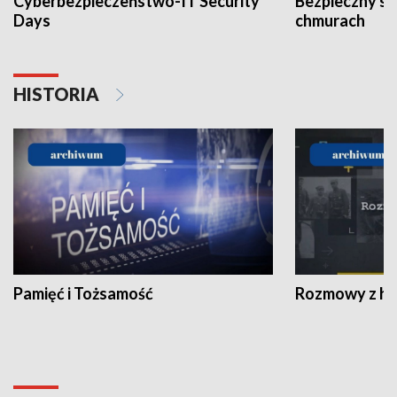
Cyberbezpieczeństwo-IT Security
Bezpieczny s
Days
chmurach
HISTORIA
Pamięć i Tożsamość
Rozmowy z his