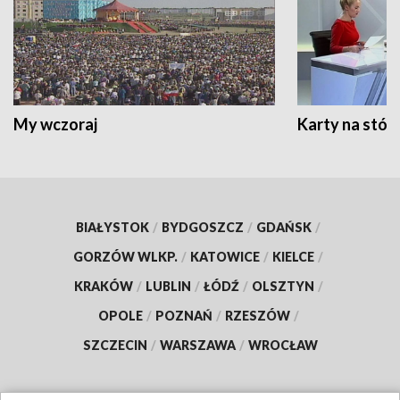
My wczoraj
Karty na stół:
BIAŁYSTOK
/
BYDGOSZCZ
/
GDAŃSK
/
GORZÓW WLKP.
/
KATOWICE
/
KIELCE
/
KRAKÓW
/
LUBLIN
/
ŁÓDŹ
/
OLSZTYN
/
OPOLE
/
POZNAŃ
/
RZESZÓW
/
SZCZECIN
/
WARSZAWA
/
WROCŁAW