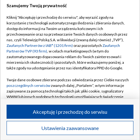
Szanujemy Twoją prywatność
Dołącz do nas:
Kliknij "Akceptuję i przechodzę do serwisu", aby wyrazić zgody na
korzystanie z technologii automatycznego śledzenia i zbierania danych,
TVP
dostęp do informacji na Twoim urządzeniu końcowym i ich
Abonament TVP
przechowywanie oraz na przetwarzanie Twoich danych osobowych przez
Regulamin TVP
nas, czyli Telewizję Polską S.A. w likwidacji (zwaną dalej również „TVP”),
Emisja w TVP
Polityka prywatności
Zaufanych Partnerów z IAB* (1201 firm)
oraz pozostałych
Zaufanych
Partnerów TVP (93 firm)
, w celach marketingowych (w tym do
Centrum informacji TVP
Moje zgody
zautomatyzowanego dopasowania reklam do Twoich zainteresowań i
mierzenia ich skuteczności) i pozostałych, które wskazujemy poniżej, a
Naziemna Telewizja Cyfrowa
Pomoc
także zgody na udostępnianie przez nas identyfikatora PPID do Google.
Sklep TVP
Biuro reklamy
Twoje dane osobowe zbierane podczas odwiedzania przez Ciebie naszych
Rada Programowa
Kontakt
poszczególnych serwisów
zwanych dalej „Portalem”, w tym informacje
zapisywane za pomocą technologii takich jak: pliki cookie, sygnalizatory
System NOS
WWW lub innych podobnych technologii umożliwiających świadczenie
dopasowanych i bezpiecznych usług, personalizację treści oraz reklam,
Informacje o nadawcy
Kanały
udostępnianie funkcji mediów społecznościowych oraz analizowanie
Akceptuję i przechodzę do serwisu
ruchu w Internecie.
Program dla prasy
©2026 Telewizja Polska S.A. w likwidacji
Biuro Reklamy
Twoje dane osobowe zbierane podczas odwiedzania przez Ciebie
Ustawienia zaawansowane
poszczególnych serwisów
na Portalu, takie jak adresy IP, identyfikatory
Ogłoszenie przetargowe
Twoich urządzeń końcowych i identyfikatory plików cookie, informacje o