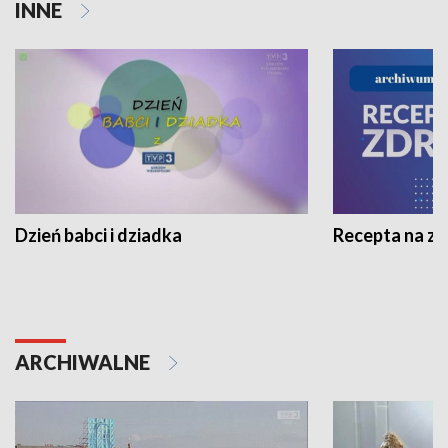
INNE
Dzień babci i dziadka
Recepta na z
ARCHIWALNE