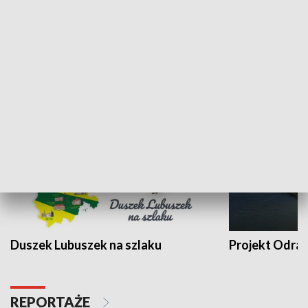
Kalejdoskop
Sołtys na med
WYPOCZYNEK I REKREACJA
Duszek Lubuszek na szlaku
Projekt Odra
REPORTAŻE