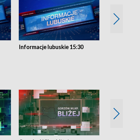
Informacje lubuskie 15:30
Przegląd ty