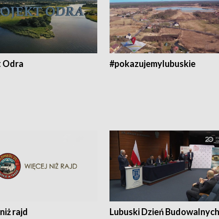
t Odra
#pokazujemylubuskie
niż rajd
Lubuski Dzień Budowalnyc