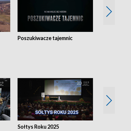
Poszukiwacze tajemnic
Kostrzyn na 
h
Sołtys Roku 2025
20 lat minęł