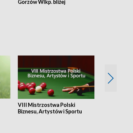
Gorzów Wlkp. bliżej
Lubuskie bliż
VIII Mistrzostwa Polski
Cztery kwar
Biznesu, Artystów i Sportu