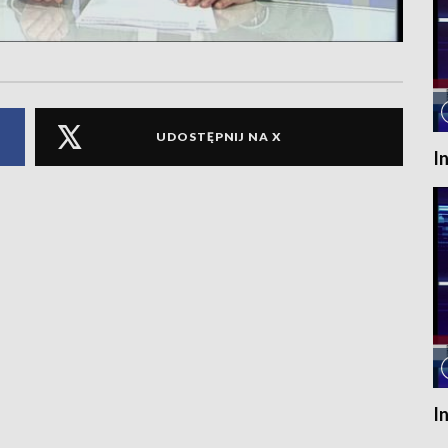
UDOSTĘPNIJ NA X
I
I