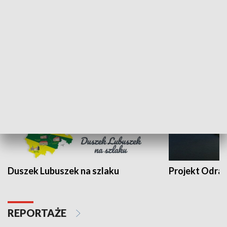
Kalejdoskop
Sołtys na med
WYPOCZYNEK I REKREACJA
Duszek Lubuszek na szlaku
Projekt Odra
REPORTAŻE