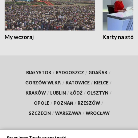
My wczoraj
Karty na stół:
BIAŁYSTOK
/
BYDGOSZCZ
/
GDAŃSK
/
GORZÓW WLKP.
/
KATOWICE
/
KIELCE
/
KRAKÓW
/
LUBLIN
/
ŁÓDŹ
/
OLSZTYN
/
OPOLE
/
POZNAŃ
/
RZESZÓW
/
SZCZECIN
/
WARSZAWA
/
WROCŁAW
Szanujemy Twoją prywatność