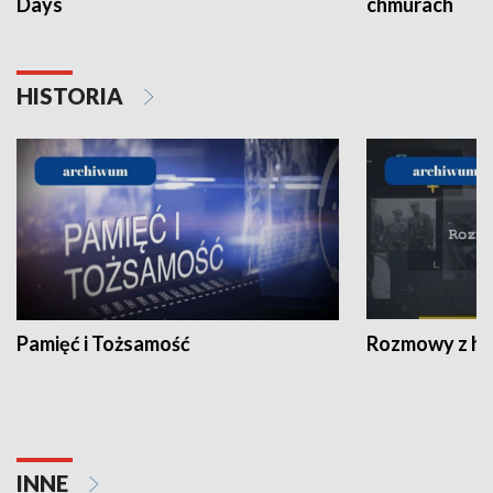
Days
chmurach
HISTORIA
Pamięć i Tożsamość
Rozmowy z his
INNE