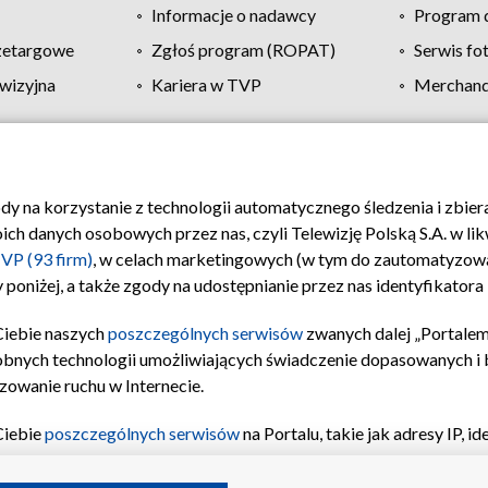
Informacje o nadawcy
Program d
zetargowe
Zgłoś program (ROPAT)
Serwis fo
wizyjna
Kariera w TVP
Merchandi
Polityka prywatności
Moje zgody
Pomoc
Biuro re
ody na korzystanie z technologii automatycznego śledzenia i zbie
 danych osobowych przez nas, czyli Telewizję Polską S.A. w likw
VP (93 firm)
, w celach marketingowych (w tym do zautomatyzow
 poniżej, a także zgody na udostępnianie przez nas identyfikator
Ciebie naszych
poszczególnych serwisów
zwanych dalej „Portalem
obnych technologii umożliwiających świadczenie dopasowanych i be
zowanie ruchu w Internecie.
Ciebie
poszczególnych serwisów
na Portalu, takie jak adresy IP, 
sach Portalu czy historia odwiedzin będą przetwarzane przez TV
ji: przechowywania informacji na urządzeniu lub dostęp do nich,