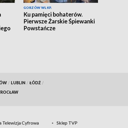
GORZÓW WLKP.
a
Ku pamięci bohaterów.
Pierwsze Żarskie Śpiewanki
iego
Powstańcze
KÓW
/
LUBLIN
/
ŁÓDŹ
/
ROCŁAW
 Telewizja Cyfrowa
Sklep TVP