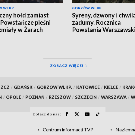
 WLKP.
GORZÓW WLKP.
zny hołd zamiast
Syreny, dzwony i chwil
. Powstańcze pieśni
zadumy. Rocznica
miały w Żarach
Powstania Warszawsk
ZOBACZ WIĘCEJ
SZCZ
/
GDAŃSK
/
GORZÓW WLKP.
/
KATOWICE
/
KIELCE
/
KRA
N
/
OPOLE
/
POZNAŃ
/
RZESZÓW
/
SZCZECIN
/
WARSZAWA
/
W
Dołącz do nas:
Centrum informacji TVP
Naziemna