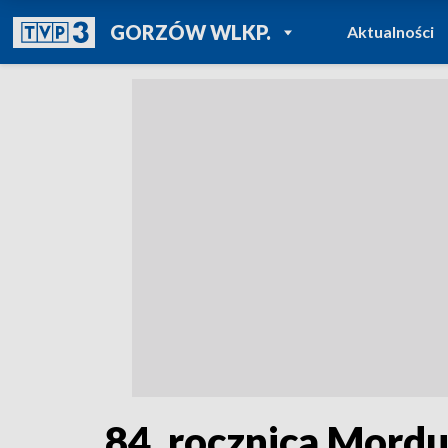
POWRÓT DO
GORZÓW WLKP.
Aktualności
TVP REGIONY
84. rocznica Mord