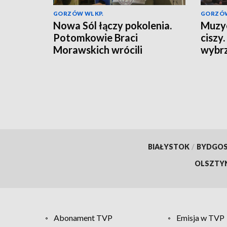
GORZÓW WLKP.
GORZÓW
Nowa Sól łączy pokolenia.
Muzyc
Potomkowie Braci
ciszy
Morawskich wrócili
wybrz
BIAŁYSTOK
/
BYDGO
OLSZTY
Abonament TVP
Emisja w TVP