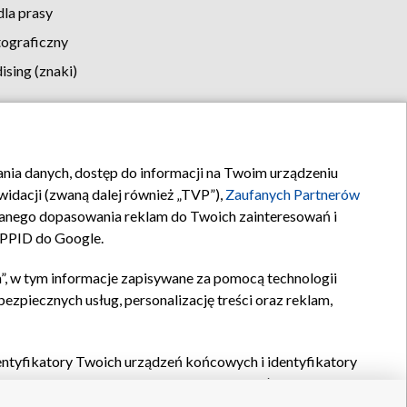
la prasy
tograficzny
sing (znaki)
klamy
Kontakt
rania danych, dostęp do informacji na Twoim urządzeniu
idacji (zwaną dalej również „TVP”),
Zaufanych Partnerów
anego dopasowania reklam do Twoich zainteresowań i
a PPID do Google.
”, w tym informacje zapisywane za pomocą technologii
zpiecznych usług, personalizację treści oraz reklam,
identyfikatory Twoich urządzeń końcowych i identyfikatory
P,
Zaufanych Partnerów z IAB
oraz pozostałych
Zaufanych
 wyboru podstawowych reklam, wyboru spersonalizowanych