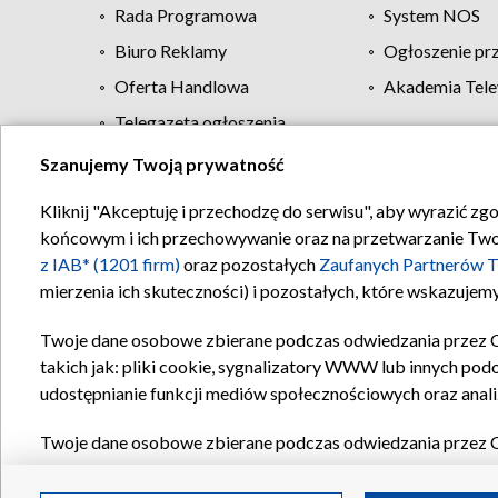
Rada Programowa
System NOS
Biuro Reklamy
Ogłoszenie pr
Oferta Handlowa
Akademia Tele
Telegazeta ogłoszenia
Szanujemy Twoją prywatność
Regulamin TVP
Kliknij "Akceptuję i przechodzę do serwisu", aby wyrazić zg
końcowym i ich przechowywanie oraz na przetwarzanie Twoich
z IAB* (1201 firm)
oraz pozostałych
Zaufanych Partnerów T
mierzenia ich skuteczności) i pozostałych, które wskazujemy
Twoje dane osobowe zbierane podczas odwiedzania przez 
takich jak: pliki cookie, sygnalizatory WWW lub innych pod
udostępnianie funkcji mediów społecznościowych oraz anali
Twoje dane osobowe zbierane podczas odwiedzania przez 
plików cookie, informacje o Twoich wyszukiwaniach w serwi
Partnerów TVP
dla realizacji następujących celów i funkc