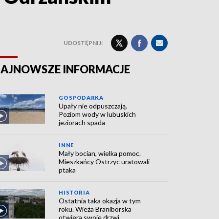
UDOSTĘPNIJ:
AJNOWSZE INFORMACJE
GOSPODARKA
Upały nie odpuszczają.
Poziom wody w lubuskich
jeziorach spada
INNE
Mały bocian, wielka pomoc.
Mieszkańcy Ostrzyc uratowali
ptaka
HISTORIA
Ostatnia taka okazja w tym
roku. Wieża Braniborska
otwiera swoje drzwi