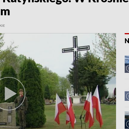
om
KIE
N