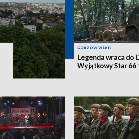
GORZÓW WLKP.
Legenda wraca do 
Wyjątkowy Star 66 